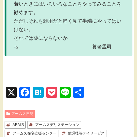
若いときにはいろいろなことをやってみることを
勧めます。
ただしそれを雑用だと軽く見て半端にやってはい
けない。
それでは薬にならないか
ら 養老孟司
X
F
H
P
L
共
a
a
o
i
有
アームス日記
c
t
c
n
ARM'S
e
アームスデリステーション
e
k
e
アームス在宅支援センター
放課後等デイサービス
b
n
e