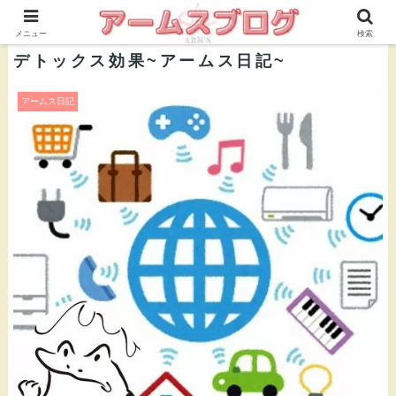
株式会社ＡＲＭ’Ｓ 公式ブログ
メニュー
検索
デトックス効果~アームス日記~
アームス日記