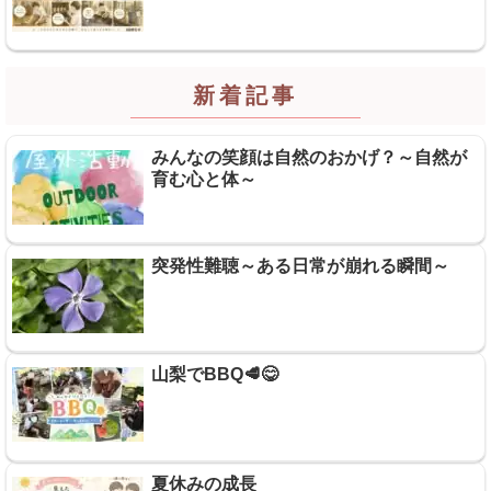
新着記事
みんなの笑顔は自然のおかげ？～自然が
育む心と体～
突発性難聴～ある日常が崩れる瞬間～
山梨でBBQ🥩😋
夏休みの成長