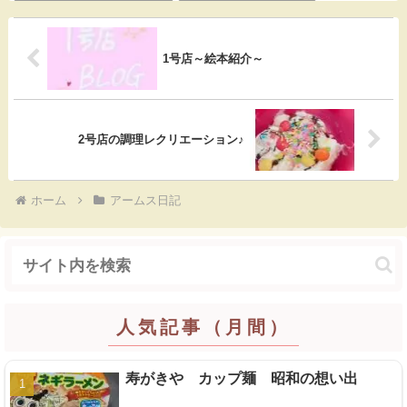
o
a
t
1号店～絵本紹介～
o
k
2号店の調理レクリエーション♪
ホーム
アームス日記
人気記事（月間）
寿がきや カップ麺 昭和の想い出