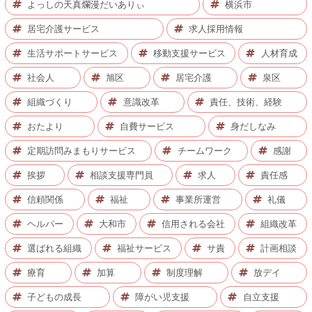
よっしの天真爛漫だいありぃ
横浜市
居宅介護サービス
求人採用情報
生活サポートサービス
移動支援サービス
人材育成
社会人
旭区
居宅介護
泉区
組織づくり
意識改革
責任、技術、経験
おたより
自費サービス
身だしなみ
定期訪問みまもりサービス
チームワーク
感謝
挨拶
相談支援専門員
求人
責任感
信頼関係
福祉
事業所運営
礼儀
ヘルパー
大和市
信用される会社
組織改革
選ばれる組織
福祉サービス
サ責
計画相談
療育
加算
制度理解
放デイ
子どもの成長
障がい児支援
自立支援