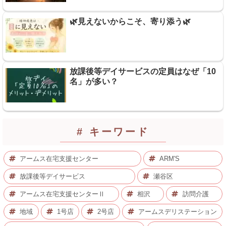
🌿見えないからこそ、寄り添う🌿
放課後等デイサービスの定員はなぜ「10
名」が多い？
# キーワード
アームス在宅支援センター
ARM'S
放課後等デイサービス
瀬谷区
アームス在宅支援センターⅡ
相沢
訪問介護
地域
1号店
2号店
アームスデリステーション