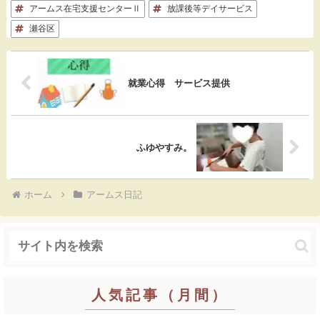
アームス在宅支援センターⅡ
放課後等デイサービス
b
n
e
瀬谷区
o
a
t
o
就業心得 サービス提供
k
ふゆやすみ。
ホーム
アームス日記
人気記事（月間）