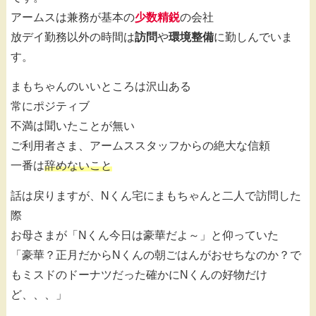
アームスは兼務が基本の
少数精鋭
の会社
放デイ勤務以外の時間は
訪問
や
環境整備
に勤しんでいま
す。
まもちゃんのいいところは沢山ある
常にポジティブ
不満は聞いたことが無い
ご利用者さま、アームススタッフからの絶大な信頼
一番は
辞めないこと
話は戻りますが、Nくん宅にまもちゃんと二人で訪問した
際
お母さまが「Nくん今日は豪華だよ～」と仰っていた
「豪華？正月だからNくんの朝ごはんがおせちなのか？で
もミスドのドーナツだった確かにNくんの好物だけ
ど、、、」