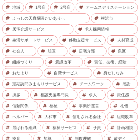
地域
1号店
2号店
アームスデリステーション
よっしの天真爛漫だいありぃ
横浜市
居宅介護サービス
求人採用情報
生活サポートサービス
移動支援サービス
人材育成
社会人
旭区
居宅介護
泉区
組織づくり
意識改革
責任、技術、経験
おたより
自費サービス
身だしなみ
定期訪問みまもりサービス
チームワーク
感謝
挨拶
相談支援専門員
求人
責任感
信頼関係
福祉
事業所運営
礼儀
ヘルパー
大和市
信用される会社
組織改革
選ばれる組織
福祉サービス
サ責
計画相談
療育
加算
制度理解
放デイ