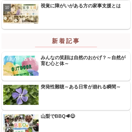
視覚に障がいがある方の家事支援とは
新着記事
みんなの笑顔は自然のおかげ？～自然が
育む心と体～
突発性難聴～ある日常が崩れる瞬間～
山梨でBBQ🥩😋