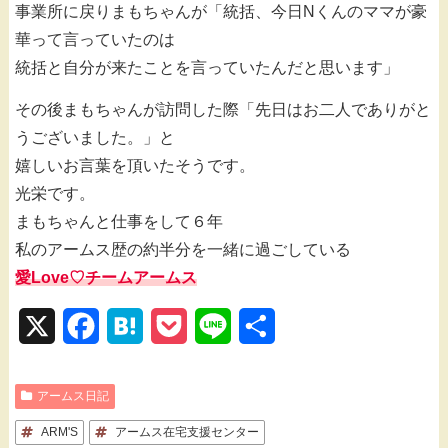
事業所に戻りまもちゃんが「統括、今日Nくんのママが豪
華って言っていたのは
統括と自分が来たことを言っていたんだと思います」
その後まもちゃんが訪問した際「先日はお二人でありがと
うございました。」と
嬉しいお言葉を頂いたそうです。
光栄です。
まもちゃんと仕事をして６年
私のアームス歴の約半分を一緒に過ごしている
愛Love♡チームアームス
X
F
H
P
L
共
a
a
o
i
有
アームス日記
c
t
c
n
ARM'S
e
アームス在宅支援センター
e
k
e