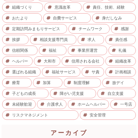
組織づくり
意識改革
責任、技術、経験
おたより
自費サービス
身だしなみ
定期訪問みまもりサービス
チームワーク
感謝
挨拶
相談支援専門員
求人
責任感
信頼関係
福祉
事業所運営
礼儀
ヘルパー
大和市
信用される会社
組織改革
選ばれる組織
福祉サービス
サ責
計画相談
療育
加算
制度理解
放デイ
子どもの成長
障がい児支援
自立支援
未経験歓迎
介護求人
ホームヘルパー
一号店
リスクマネジメント
安全管理
アーカイブ