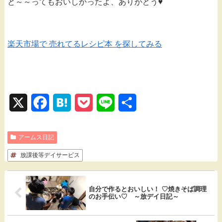
と～～ってもおいしかったよ、ありがとう♥
楽天市場で 売れてるレシピ本 を探してみる
X
F
H
P
L
共
a
a
o
i
有
アームス日記
c
t
c
n
放課後等デイサービス
e
e
k
e
b
n
e
自分で作るとおいしい！ ♡焼きそば調理
o
a
t
のお手伝い♡ ～放デイ日記～
o