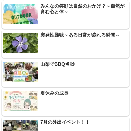
みんなの笑顔は自然のおかげ？～自然が
育む心と体～
突発性難聴～ある日常が崩れる瞬間～
山梨でBBQ🥩😋
夏休みの成長
7月の外出イベント！！