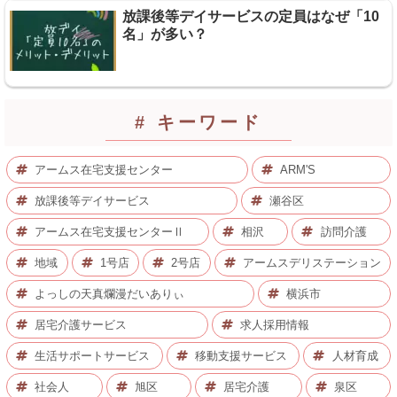
放課後等デイサービスの定員はなぜ「10
名」が多い？
# キーワード
アームス在宅支援センター
ARM'S
放課後等デイサービス
瀬谷区
アームス在宅支援センターⅡ
相沢
訪問介護
地域
1号店
2号店
アームスデリステーション
よっしの天真爛漫だいありぃ
横浜市
居宅介護サービス
求人採用情報
生活サポートサービス
移動支援サービス
人材育成
社会人
旭区
居宅介護
泉区