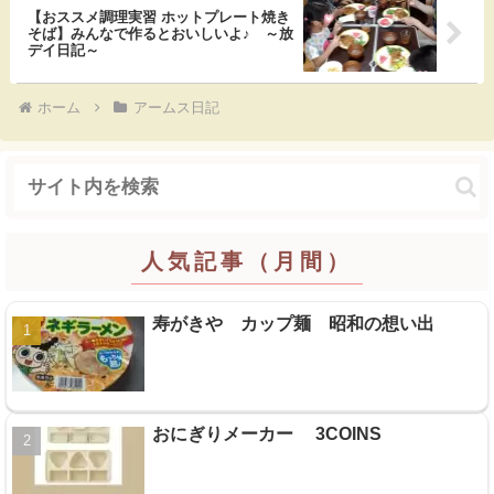
k
【おススメ調理実習 ホットプレート焼き
そば】みんなで作るとおいしいよ♪ ～放
デイ日記～
ホーム
アームス日記
人気記事（月間）
寿がきや カップ麺 昭和の想い出
おにぎりメーカー 3COINS