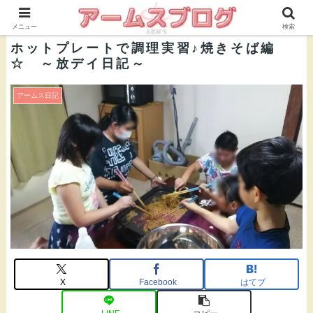
株式会社ＡＲＭ’Ｓ 公式ブログ
メニュー
検索
ホットプレートで調理実習♪焼きそば編
☆ ～放デイ日記～
アームス日記
X
Facebook
はてブ