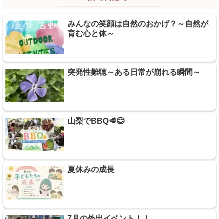
みんなの笑顔は自然のおかげ？～自然が
育む心と体～
突発性難聴～ある日常が崩れる瞬間～
山梨でBBQ🥩😋
夏休みの成長
7月の外出イベント！！