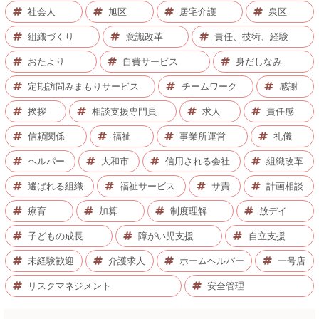
社会人
旭区
居宅介護
泉区
組織づくり
意識改革
責任、技術、経験
おたより
自費サービス
身だしなみ
定期訪問みまもりサービス
チームワーク
感謝
挨拶
相談支援専門員
求人
責任感
信頼関係
福祉
事業所運営
礼儀
ヘルパー
大和市
信用される会社
組織改革
選ばれる組織
福祉サービス
サ責
計画相談
療育
加算
制度理解
放デイ
子どもの成長
障がい児支援
自立支援
未経験歓迎
介護求人
ホームヘルパー
一号店
リスクマネジメント
安全管理