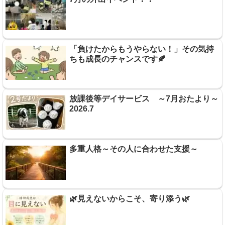
「負けたからもうやらない！」その気持
ちも成長のチャンスです🍂
放課後等デイサービス ～7月おたより～
2026.7
多重人格～その人に合わせた支援～
🌿見えないからこそ、寄り添う🌿