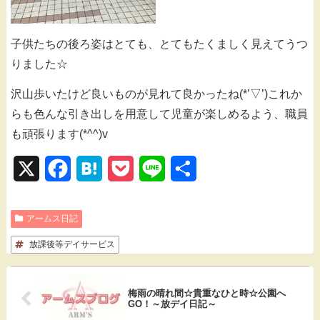
子供たちの後ろ姿はとても、とてもたくましく見えてうつ
りました☆
沢山歩いたけど良いものが見れて良かったね(*’▽’)これか
らも色んな引き出しを用意して児童が楽しめるよう、職員
も頑張ります(*^^)v
X
F
H
P
L
共
a
a
o
i
有
アームス日記
c
t
c
n
放課後等デイサービス
e
e
k
e
b
n
e
梅雨の晴れ間☆貴重なひと時☆公園へ
o
a
t
GO！～放デイ日記～