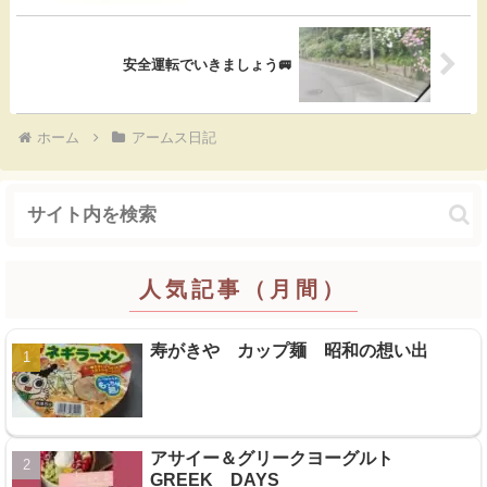
o
k
安全運転でいきましょう🚐
ホーム
アームス日記
人気記事（月間）
寿がきや カップ麺 昭和の想い出
アサイー＆グリークヨーグルト
GREEK DAYS