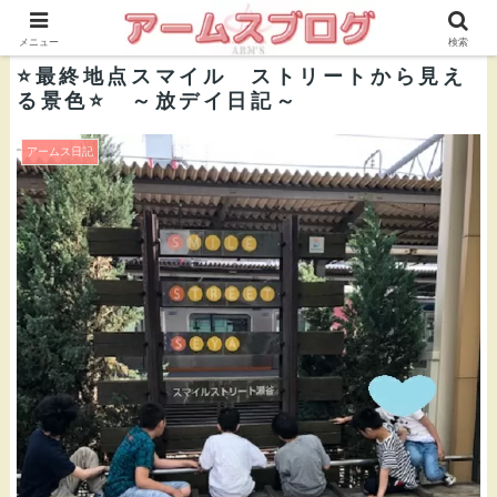
株式会社ＡＲＭ’Ｓ 公式ブログ
メニュー
検索
⭐最終地点スマイル ストリートから見え
る景色⭐ ～放デイ日記～
アームス日記