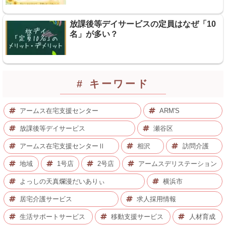
放課後等デイサービスの定員はなぜ「10
名」が多い？
# キーワード
アームス在宅支援センター
ARM'S
放課後等デイサービス
瀬谷区
アームス在宅支援センターⅡ
相沢
訪問介護
地域
1号店
2号店
アームスデリステーション
よっしの天真爛漫だいありぃ
横浜市
居宅介護サービス
求人採用情報
生活サポートサービス
移動支援サービス
人材育成