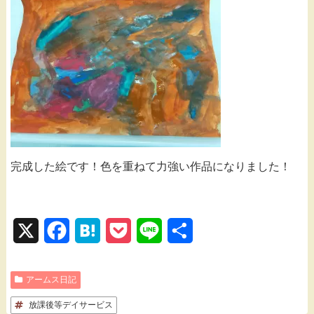
完成した絵です！色を重ねて力強い作品になりました！
X
F
H
P
L
共
a
a
o
i
有
アームス日記
c
t
c
n
放課後等デイサービス
e
e
k
e