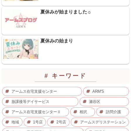
夏休みが始まりました☼
夏休みの始まり
# キーワード
アームス在宅支援センター
ARM'S
放課後等デイサービス
瀬谷区
アームス在宅支援センターⅡ
相沢
訪問介護
地域
1号店
2号店
アームスデリステーション