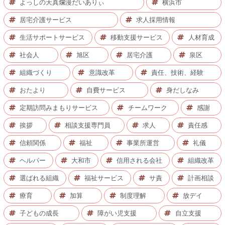
よっしの天真爛漫だいありぃ
横浜市
居宅介護サービス
求人採用情報
生活サポートサービス
移動支援サービス
人材育成
社会人
旭区
居宅介護
泉区
組織づくり
意識改革
責任、技術、経験
おたより
自費サービス
身だしなみ
定期訪問みまもりサービス
チームワーク
感謝
挨拶
相談支援専門員
求人
責任感
信頼関係
福祉
事業所運営
礼儀
ヘルパー
大和市
信用される会社
組織改革
選ばれる組織
福祉サービス
サ責
計画相談
療育
加算
制度理解
放デイ
子どもの成長
障がい児支援
自立支援