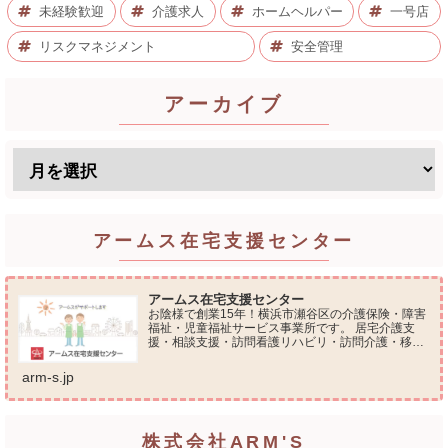
未経験歓迎
介護求人
ホームヘルパー
一号店
リスクマネジメント
安全管理
アーカイブ
アームス在宅支援センター
アームス在宅支援センター
お陰様で創業15年！横浜市瀬谷区の介護保険・障害
福祉・児童福祉サービス事業所です。 居宅介護支
援・相談支援・訪問看護リハビリ・訪問介護・移動
支援・放課後等デイサービス・介護タクシー・便利
屋サービス 等の総合在宅ケアサービスを提供してお
arm-s.jp
ります...
株式会社ARM'S