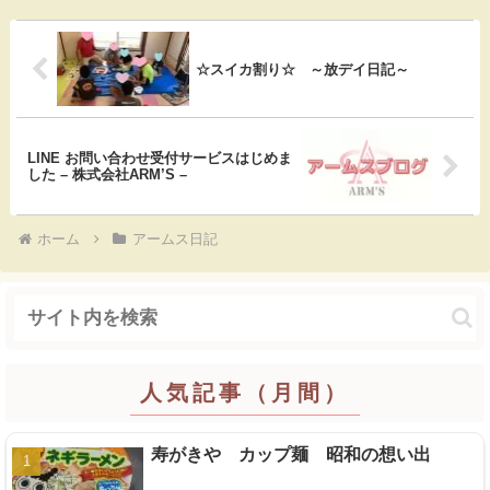
b
n
e
o
a
t
☆スイカ割り☆ ～放デイ日記～
o
k
LINE お問い合わせ受付サービスはじめま
した – 株式会社ARM’S –
ホーム
アームス日記
人気記事（月間）
寿がきや カップ麺 昭和の想い出