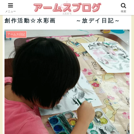
株式会社ＡＲＭ’Ｓ 公式ブログ
メニュー
検索
創作活動☆水彩画 ～放デイ日記～
アームス日記