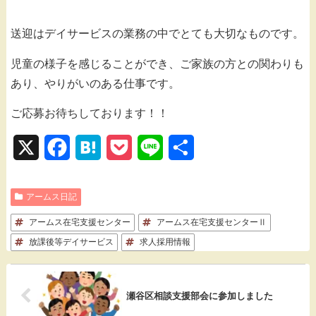
送迎はデイサービスの業務の中でとても大切なものです。
児童の様子を感じることができ、ご家族の方との関わりも
あり、やりがいのある仕事です。
ご応募お待ちしております！！
X
F
H
P
L
共
a
a
o
i
有
アームス日記
c
t
c
n
アームス在宅支援センター
e
e
k
アームス在宅支援センターⅡ
e
放課後等デイサービス
求人採用情報
b
n
e
o
a
t
瀬谷区相談支援部会に参加しました
o