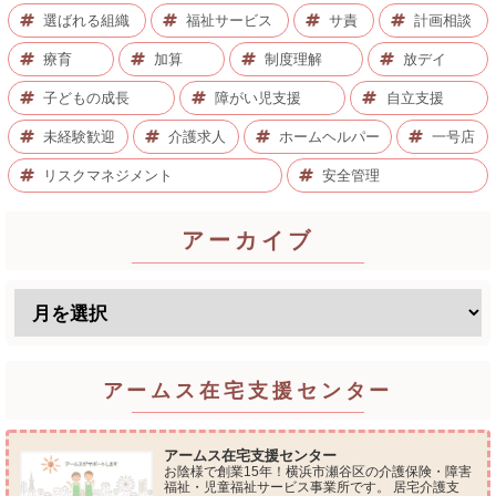
選ばれる組織
福祉サービス
サ責
計画相談
療育
加算
制度理解
放デイ
子どもの成長
障がい児支援
自立支援
未経験歓迎
介護求人
ホームヘルパー
一号店
リスクマネジメント
安全管理
アーカイブ
アームス在宅支援センター
アームス在宅支援センター
お陰様で創業15年！横浜市瀬谷区の介護保険・障害
福祉・児童福祉サービス事業所です。 居宅介護支