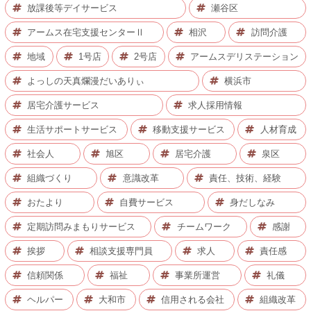
放課後等デイサービス
瀬谷区
アームス在宅支援センターⅡ
相沢
訪問介護
地域
1号店
2号店
アームスデリステーション
よっしの天真爛漫だいありぃ
横浜市
居宅介護サービス
求人採用情報
生活サポートサービス
移動支援サービス
人材育成
社会人
旭区
居宅介護
泉区
組織づくり
意識改革
責任、技術、経験
おたより
自費サービス
身だしなみ
定期訪問みまもりサービス
チームワーク
感謝
挨拶
相談支援専門員
求人
責任感
信頼関係
福祉
事業所運営
礼儀
ヘルパー
大和市
信用される会社
組織改革