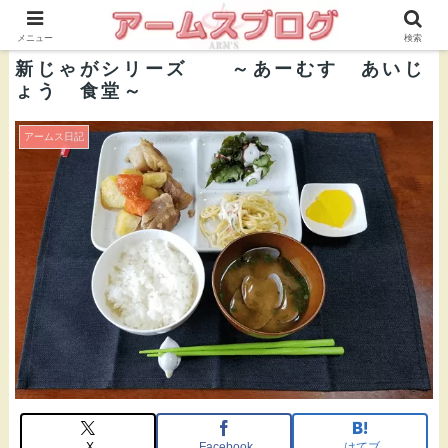
株式会社ＡＲＭ’Ｓ 公式ブログ
メニュー
検索
新じゃがシリーズ ～あーむす あいじ
ょう 食堂～
アームス日記
X
Facebook
はてブ