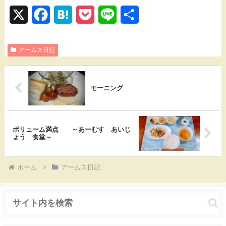
X
F
H
P
L
共
a
a
o
i
有
アームス日記
c
t
c
n
e
e
k
e
b
n
e
モーニング
o
a
t
o
ボリューム満点 ～あーむす あいじ
ょう 食堂～
k
ホーム
アームス日記