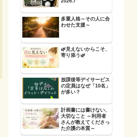
2026.7
多重人格～その人に合
わせた支援～
🌿見えないからこそ、
寄り添う🌿
放課後等デイサービス
の定員はなぜ「10名」
が多い？
計画書には書けない、
大切なこと ～利用者
さんが教えてくださっ
た介護の本質～