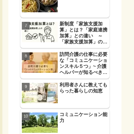
新制度「家族支援加
算」とは？「家庭連携
加算」との違い ～
「家族支援加算」の算
定要件と支援方法！を
解説します～
訪問介護の仕事に必要
な「コミュニケーショ
ンスキル５つ」~ 介護
ヘルパーが知るべき
「信頼に必要なコミュ
力５つ」~
利用者さんに教えても
らった暮らしの知恵
コミュニケーション能
力