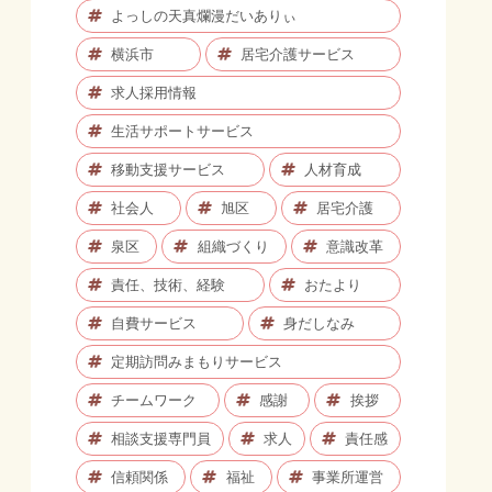
よっしの天真爛漫だいありぃ
横浜市
居宅介護サービス
求人採用情報
生活サポートサービス
移動支援サービス
人材育成
社会人
旭区
居宅介護
泉区
組織づくり
意識改革
責任、技術、経験
おたより
自費サービス
身だしなみ
定期訪問みまもりサービス
チームワーク
感謝
挨拶
相談支援専門員
求人
責任感
信頼関係
福祉
事業所運営