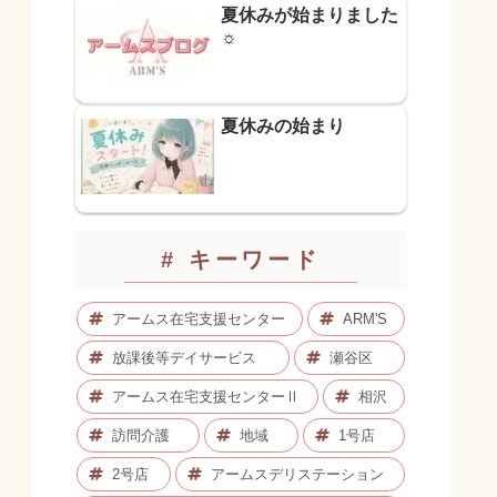
夏休みが始まりました
☼
夏休みの始まり
# キーワード
アームス在宅支援センター
ARM'S
放課後等デイサービス
瀬谷区
アームス在宅支援センターⅡ
相沢
訪問介護
地域
1号店
2号店
アームスデリステーション