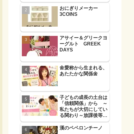
おにぎりメーカー
3COINS
アサイー＆グリークヨ
ーグルト GREEK
DAYS
🌼愛称から生まれる、
あたたかな関係🌼
子どもの成長の土台は
「信頼関係」から ～
私たちが大切にしてい
る関わり～放課後等デ
イサービス
漢のペペロンチーノ