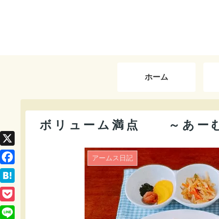
ホーム
ボリューム満点 ～あーむ
X
アームス日記
F
a
H
c
a
P
e