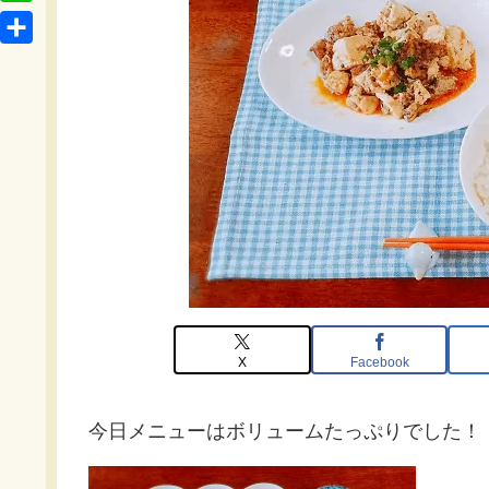
t
o
L
b
e
c
i
o
共
n
k
n
o
有
a
e
e
k
t
X
Facebook
今日メニューはボリュームたっぷりでした！