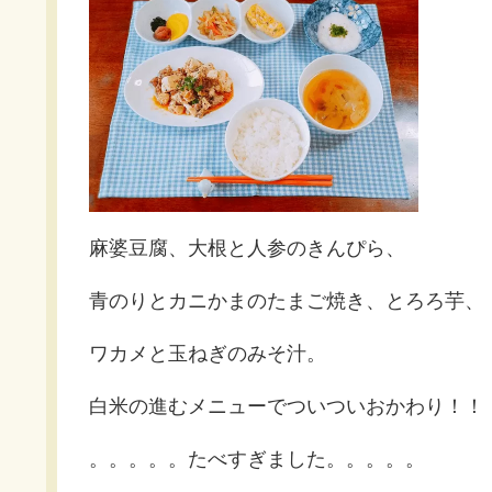
麻婆豆腐、大根と人参のきんぴら、
青のりとカニかまのたまご焼き、とろろ芋、
ワカメと玉ねぎのみそ汁。
白米の進むメニューでついついおかわり！！
。。。。。たべすぎました。。。。。