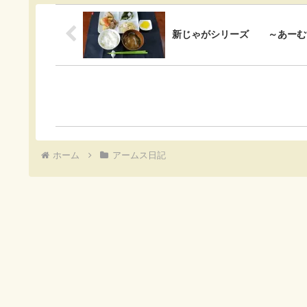
b
n
e
o
a
t
新じゃがシリーズ ～あーむ
o
k
ホーム
アームス日記