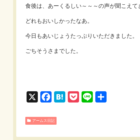
食後は、あーくるしい～～～の声が聞こえて
どれもおいしかったなあ。
今日もあいじょうたっぷりいただきました。
ごちそうさまでした。
X
F
H
P
L
共
a
a
o
i
有
c
t
c
n
アームス日記
e
e
k
e