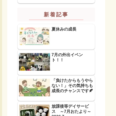
新着記事
夏休みの成長
7月の外出イベン
ト！！
「負けたからもうやら
ない！」その気持ちも
成長のチャンスです🍂
放課後等デイサービ
ス ～7月おたより～