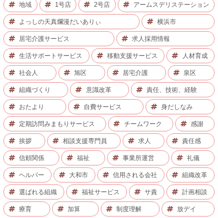
地域
1号店
2号店
アームスデリステーション
よっしの天真爛漫だいありぃ
横浜市
居宅介護サービス
求人採用情報
生活サポートサービス
移動支援サービス
人材育成
社会人
旭区
居宅介護
泉区
組織づくり
意識改革
責任、技術、経験
おたより
自費サービス
身だしなみ
定期訪問みまもりサービス
チームワーク
感謝
挨拶
相談支援専門員
求人
責任感
信頼関係
福祉
事業所運営
礼儀
ヘルパー
大和市
信用される会社
組織改革
選ばれる組織
福祉サービス
サ責
計画相談
療育
加算
制度理解
放デイ