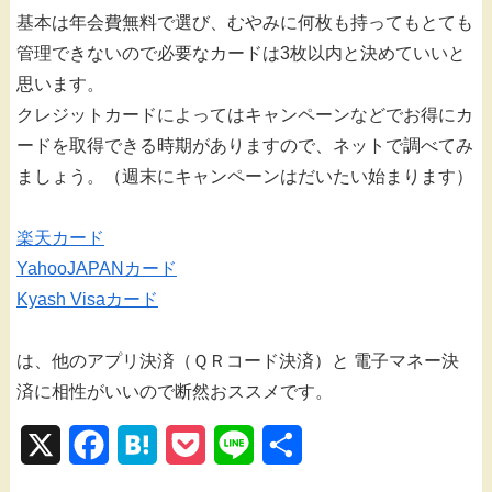
基本は年会費無料で選び、むやみに何枚も持ってもとても
管理できないので必要なカードは3枚以内と決めていいと
思います。
クレジットカードによってはキャンペーンなどでお得にカ
ードを取得できる時期がありますので、ネットで調べてみ
ましょう。（週末にキャンペーンはだいたい始まります）
楽天カード
YahooJAPANカード
Kyash Visaカード
は、他のアプリ決済（ＱＲコード決済）と 電子マネー決
済に相性がいいので断然おススメです。
X
F
H
P
L
共
a
a
o
i
有