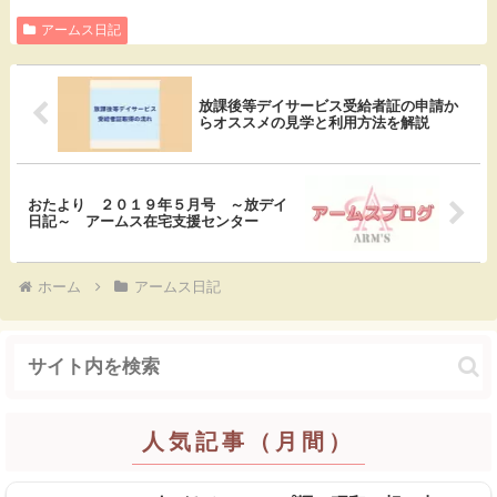
アームス日記
c
t
c
n
e
e
k
e
放課後等デイサービス受給者証の申請か
b
n
e
らオススメの見学と利用方法を解説
o
a
t
o
おたより ２０１９年５月号 ～放デイ
日記～ アームス在宅支援センター
k
ホーム
アームス日記
人気記事（月間）