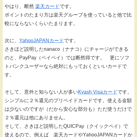
やはり、断然
楽天カード
です。
ポイントのたまり方は楽天グループを使っていると他で比
較にならないくらいたまります。
次に、
YahooJAPANカード
です。
さきほど説明したnanaco（ナナコ）にチャージができる
のと、PayPay（ペイペイ）では断然得です。 更にソフ
トバンクユーザーなら絶対にもっておくといいカードで
す。
そして、意外と知らない人が多い
Kyash Visaカード
です。
シンプルに２％還元のプリペイドカードです。使える金額
は少ないのですが（だから安心な部分も）ただ使うだけで
２％還元は他にありません。
そして、さきほど説明したQUICPay（クイックペイ）で
使えるので、例えば 楽天カードやYahooJAPANカードか