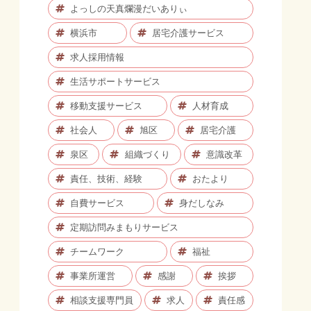
よっしの天真爛漫だいありぃ
横浜市
居宅介護サービス
求人採用情報
生活サポートサービス
移動支援サービス
人材育成
社会人
旭区
居宅介護
泉区
組織づくり
意識改革
責任、技術、経験
おたより
自費サービス
身だしなみ
定期訪問みまもりサービス
チームワーク
福祉
事業所運営
感謝
挨拶
相談支援専門員
求人
責任感