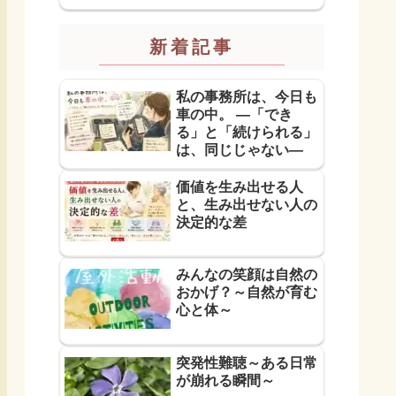
イサービス
新着記事
私の事務所は、今日も
車の中。 ―「でき
る」と「続けられる」
は、同じじゃない―
価値を生み出せる人
と、生み出せない人の
決定的な差
みんなの笑顔は自然の
おかげ？～自然が育む
心と体～
突発性難聴～ある日常
が崩れる瞬間～