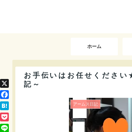
ホーム
お手伝いはお任せください
記～
X
F
アームス日記
a
H
c
a
P
e