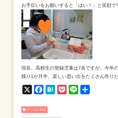
お手伝いをお願いすると「はい！」と笑顔で
現在、高校生の登録児童は7名ですが、今年の
残り1か月半、楽しい思い出をたくさん作り
X
F
H
P
L
共
a
a
o
i
有
c
t
c
n
アームス日記
e
e
k
e