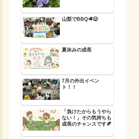
山梨でBBQ🥩😋
夏休みの成長
7月の外出イベン
ト！！
「負けたからもうやら
ない！」その気持ちも
成長のチャンスです🍂