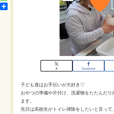
t
o
L
b
e
c
i
o
共
n
k
n
o
有
a
e
e
k
t
X
Facebook
子ども達はお手伝いが大好き♡
おやつの準備や片付け、洗濯物をたたんだり掃
ます。
先日は高校生がトイレ掃除をしたいと言って