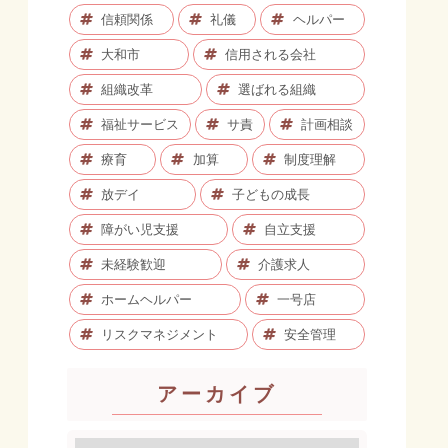
信頼関係
礼儀
ヘルパー
大和市
信用される会社
組織改革
選ばれる組織
福祉サービス
サ責
計画相談
療育
加算
制度理解
放デイ
子どもの成長
障がい児支援
自立支援
未経験歓迎
介護求人
ホームヘルパー
一号店
リスクマネジメント
安全管理
アーカイブ