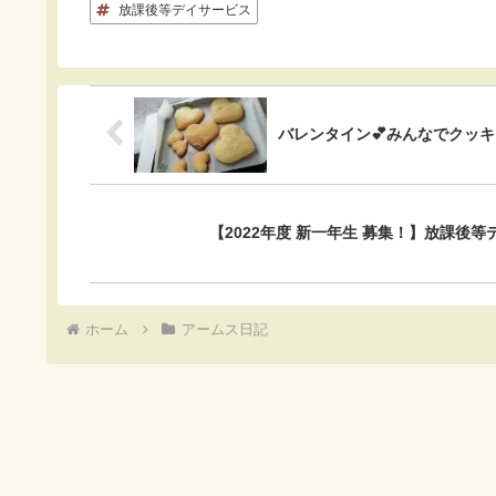
放課後等デイサービス
b
n
e
o
a
t
o
バレンタイン💕みんなでクッ
k
【2022年度 新一年生 募集！】放課後
ホーム
アームス日記