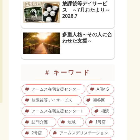
放課後等デイサービ
ス ～7月おたより～
2026.7
多重人格～その人に合
わせた支援～
# キーワード
アームス在宅支援センター
ARM'S
放課後等デイサービス
瀬谷区
アームス在宅支援センターⅡ
相沢
訪問介護
地域
1号店
2号店
アームスデリステーション