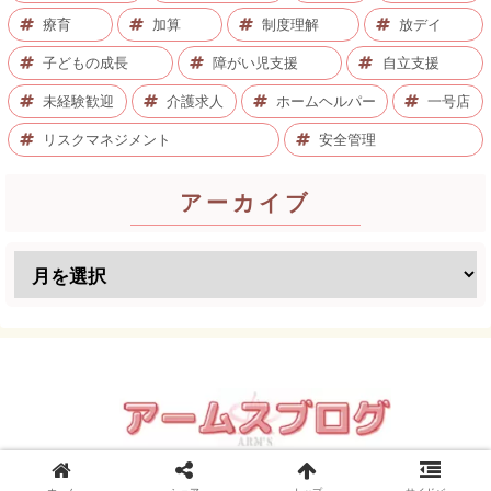
療育
加算
制度理解
放デイ
子どもの成長
障がい児支援
自立支援
未経験歓迎
介護求人
ホームヘルパー
一号店
リスクマネジメント
安全管理
アーカイブ
© 2008 アームスブログ