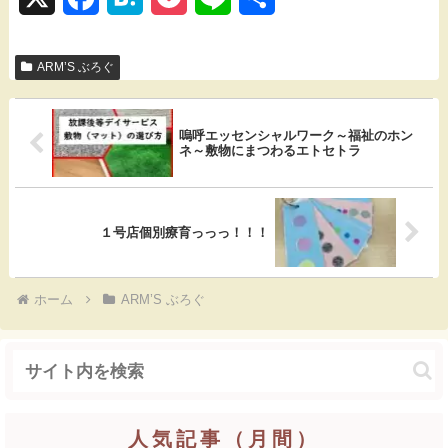
a
a
o
i
有
ARM’S ぶろぐ
c
t
c
n
e
e
k
e
嗚呼エッセンシャルワーク～福祉のホン
b
n
e
ネ～敷物にまつわるエトセトラ
o
a
t
o
１号店個別療育っっっ！！！
k
ホーム
ARM’S ぶろぐ
人気記事（月間）