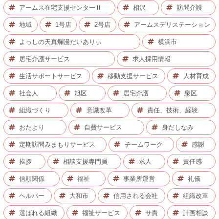
アームス在宅支援センターⅡ
相沢
訪問介護
地域
1号店
2号店
アームスデリステーション
よっしの天真爛漫だいありぃ
横浜市
居宅介護サービス
求人採用情報
生活サポートサービス
移動支援サービス
人材育成
社会人
旭区
居宅介護
泉区
組織づくり
意識改革
責任、技術、経験
おたより
自費サービス
身だしなみ
定期訪問みまもりサービス
チームワーク
感謝
挨拶
相談支援専門員
求人
責任感
信頼関係
福祉
事業所運営
礼儀
ヘルパー
大和市
信用される会社
組織改革
選ばれる組織
福祉サービス
サ責
計画相談