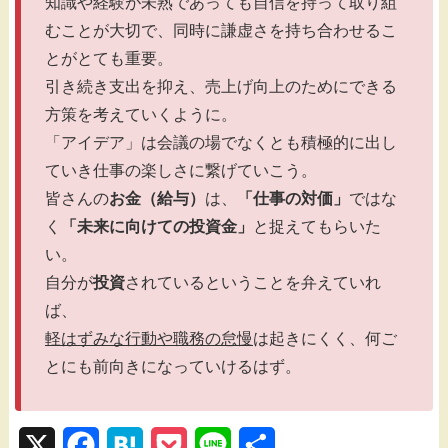
知識や経験が未熟であっても自信を持って取り組
むことが大切で、同時に謙虚さを持ち合わせるこ
とがとても重要。
引き続き支出を抑え、売上げ向上のためにできる
方策を考えていくように。
「アイデア」は会議の場でなくとも積極的に出し
ていき仕事の楽しさに繋げていこう。
皆さんの
お金（給与）
は、
「仕事の対価」
ではな
く
「未来に向けての投資金」
と捉えてもらいた
い。
自分が
投資
されているということを弁えていれ
ば、
軽はずみな行動や職務の怠慢
は起きにくく、何ご
とにも前向きになっていけるはず。
X
F
H
P
L
共