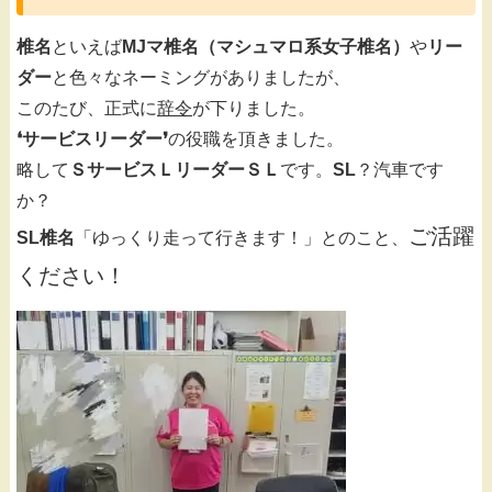
椎名
といえば
MJマ椎名（マシュマロ系女子椎名）
や
リー
ダー
と色々なネーミングがありましたが、
このたび、正式に
辞令
が下りました。
❛サービスリーダー❜
の役職を頂きました。
略して
ＳサービスＬリーダーＳＬ
です。
SL
？汽車です
か？
ご活躍
SL椎名
「ゆっくり走って行きます！」とのこと、
ください！