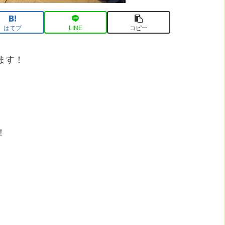
はてブ
LINE
コピー
ます！
)
！