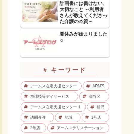
計画書には書けない、
大切なこと ～利用者
さんが教えてくださっ
た介護の本質～
夏休みが始まりました
☼
# キーワード
アームス在宅支援センター
ARM'S
放課後等デイサービス
瀬谷区
アームス在宅支援センターⅡ
相沢
訪問介護
地域
1号店
2号店
アームスデリステーション