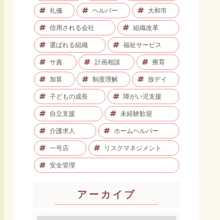
礼儀
ヘルパー
大和市
信用される会社
組織改革
選ばれる組織
福祉サービス
サ責
計画相談
療育
加算
制度理解
放デイ
子どもの成長
障がい児支援
自立支援
未経験歓迎
介護求人
ホームヘルパー
一号店
リスクマネジメント
安全管理
アーカイブ