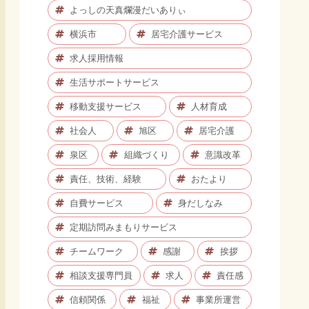
よっしの天真爛漫だいありぃ
横浜市
居宅介護サービス
求人採用情報
生活サポートサービス
移動支援サービス
人材育成
社会人
旭区
居宅介護
泉区
組織づくり
意識改革
責任、技術、経験
おたより
自費サービス
身だしなみ
定期訪問みまもりサービス
チームワーク
感謝
挨拶
相談支援専門員
求人
責任感
信頼関係
福祉
事業所運営