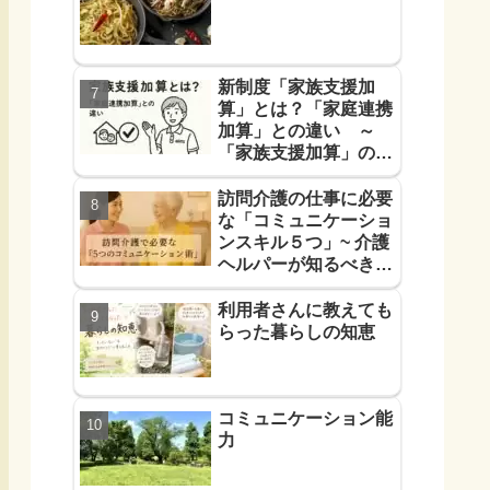
新制度「家族支援加
算」とは？「家庭連携
加算」との違い ～
「家族支援加算」の算
定要件と支援方法！を
解説します～
訪問介護の仕事に必要
な「コミュニケーショ
ンスキル５つ」~ 介護
ヘルパーが知るべき
「信頼に必要なコミュ
力５つ」~
利用者さんに教えても
らった暮らしの知恵
コミュニケーション能
力