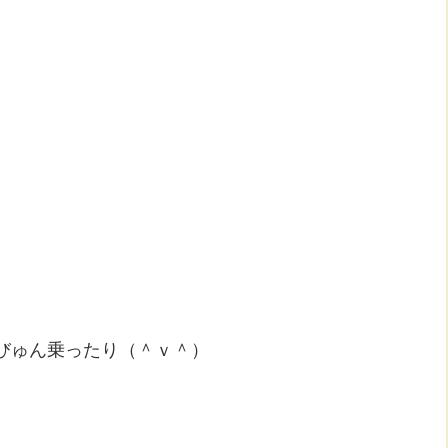
びゅん乗ったり（＾ｖ＾）