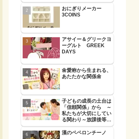
おにぎりメーカー
3COINS
アサイー＆グリークヨ
ーグルト GREEK
DAYS
🌼愛称から生まれる、
あたたかな関係🌼
子どもの成長の土台は
「信頼関係」から ～
私たちが大切にしてい
る関わり～放課後等デ
イサービス
漢のペペロンチーノ