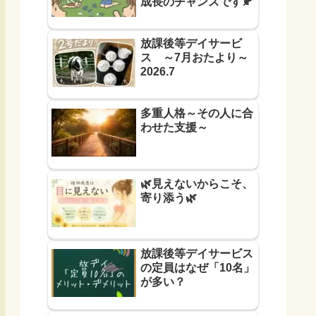
成長のチャンスです🍂
放課後等デイサービ
ス ～7月おたより～
2026.7
多重人格～その人に合
わせた支援～
🌿見えないからこそ、
寄り添う🌿
放課後等デイサービス
の定員はなぜ「10名」
が多い？