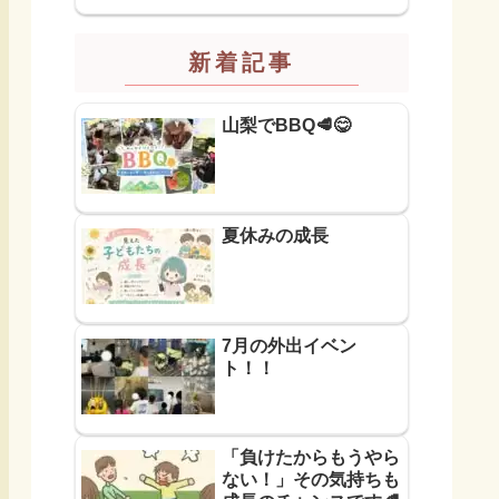
新着記事
山梨でBBQ🥩😋
夏休みの成長
7月の外出イベン
ト！！
「負けたからもうやら
ない！」その気持ちも