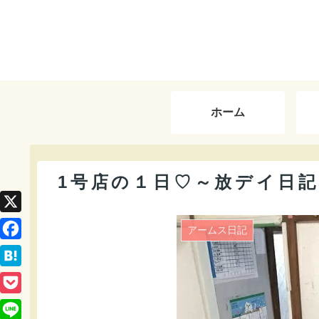
ホーム
1号店の１日♡～放デイ日記
X
アームス日記
F
a
H
c
a
P
e