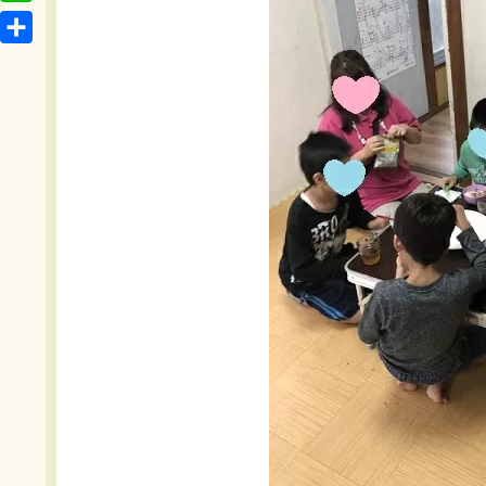
t
o
L
b
e
c
i
o
共
n
k
n
o
有
a
e
e
k
t