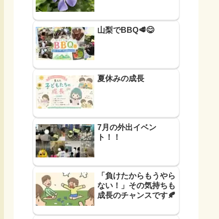
山梨でBBQ🥩😋
夏休みの成長
7月の外出イベン
ト！！
「負けたからもうやら
ない！」その気持ちも
成長のチャンスです🍂