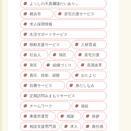
よっしの天真爛漫だいありぃ
横浜市
居宅介護サービス
求人採用情報
生活サポートサービス
移動支援サービス
人材育成
社会人
旭区
居宅介護
泉区
組織づくり
意識改革
責任、技術、経験
おたより
自費サービス
身だしなみ
定期訪問みまもりサービス
チームワーク
福祉
事業所運営
感謝
挨拶
相談支援専門員
求人
責任感