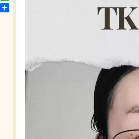
t
o
L
b
e
c
i
o
共
n
k
n
o
有
a
e
e
k
t