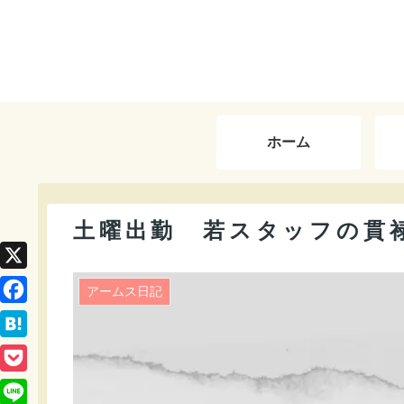
ホーム
土曜出勤 若スタッフの貫
X
アームス日記
F
a
H
c
a
P
e