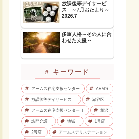
放課後等デイサービ
ス ～7月おたより～
2026.7
多重人格～その人に合
わせた支援～
# キーワード
アームス在宅支援センター
ARM'S
放課後等デイサービス
瀬谷区
アームス在宅支援センターⅡ
相沢
訪問介護
地域
1号店
2号店
アームスデリステーション