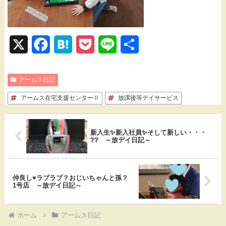
X
F
H
P
L
共
a
a
o
i
有
アームス日記
c
t
c
n
アームス在宅支援センターⅡ
e
e
k
e
放課後等デイサービス
b
n
e
新入生✨新入社員✨そして新しい・・・
o
a
t
❔❔ ～放デイ日記～
o
k
仲良し♥ラブラブ？おじいちゃんと孫？
1号店 ～放デイ日記～
ホーム
アームス日記