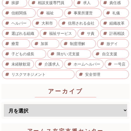
挨拶
相談支援専門員
求人
責任感
信頼関係
福祉
事業所運営
礼儀
ヘルパー
大和市
信用される会社
組織改革
選ばれる組織
福祉サービス
サ責
計画相談
療育
加算
制度理解
放デイ
子どもの成長
障がい児支援
自立支援
未経験歓迎
介護求人
ホームヘルパー
一号店
リスクマネジメント
安全管理
アーカイブ