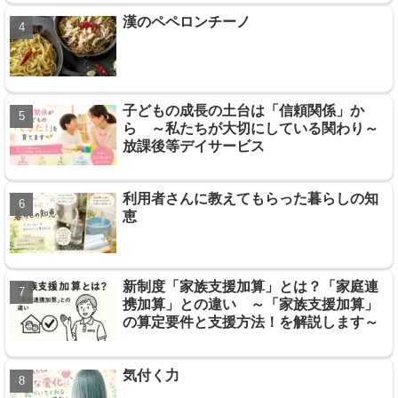
漢のペペロンチーノ
子どもの成長の土台は「信頼関係」か
ら ～私たちが大切にしている関わり～
放課後等デイサービス
利用者さんに教えてもらった暮らしの知
恵
新制度「家族支援加算」とは？「家庭連
携加算」との違い ～「家族支援加算」
の算定要件と支援方法！を解説します～
気付く力