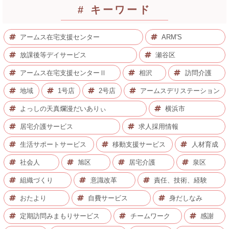
# キーワード
アームス在宅支援センター
ARM'S
放課後等デイサービス
瀬谷区
アームス在宅支援センターⅡ
相沢
訪問介護
地域
1号店
2号店
アームスデリステーション
よっしの天真爛漫だいありぃ
横浜市
居宅介護サービス
求人採用情報
生活サポートサービス
移動支援サービス
人材育成
社会人
旭区
居宅介護
泉区
組織づくり
意識改革
責任、技術、経験
おたより
自費サービス
身だしなみ
定期訪問みまもりサービス
チームワーク
感謝