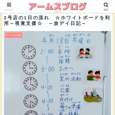
株式会社ＡＲＭ’Ｓ 公式ブログ
メニュー
検索
2号店の1日の流れ ☆ホワイトボードを利
用～視覚支援☆ ～放デイ日記～
アームス日記