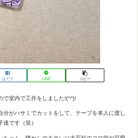
はてブ
LINE
コピー
室内で工作をしました!(^^)!
自分がハサミでカットをして、テープを本人に渡し
子達です（笑）
ンちゃん、懐かしのキテレツ大百科のコロ助や可愛