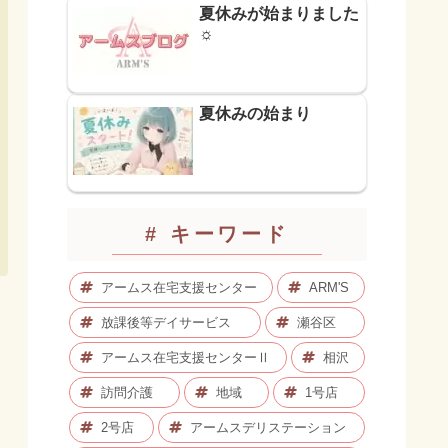
夏休みが始まりました
☼
夏休みの始まり
# キーワード
アームス在宅支援センター
ARM'S
放課後等デイサービス
瀬谷区
アームス在宅支援センターⅡ
相沢
訪問介護
地域
1号店
2号店
アームスデリステーション