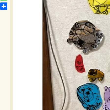
t
o
L
b
e
c
i
o
共
n
k
n
o
有
a
e
e
k
t