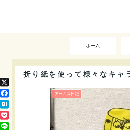
ホーム
折り紙を使って様々なキャ
X
アームス日記
F
a
H
c
a
P
e