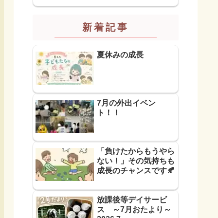
新着記事
夏休みの成長
7月の外出イベン
ト！！
「負けたからもうやら
ない！」その気持ちも
成長のチャンスです🍂
放課後等デイサービ
ス ～7月おたより～