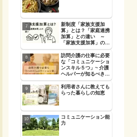
新制度「家族支援加
算」とは？「家庭連携
加算」との違い ～
「家族支援加算」の算
定要件と支援方法！を
解説します～
訪問介護の仕事に必要
な「コミュニケーショ
ンスキル５つ」~ 介護
ヘルパーが知るべき
「信頼に必要なコミュ
力５つ」~
利用者さんに教えても
らった暮らしの知恵
コミュニケーション能
力