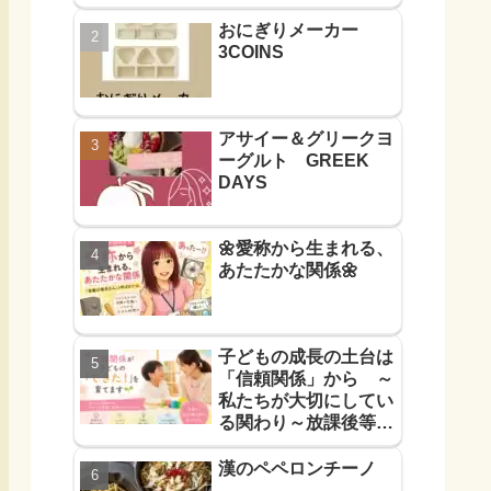
おにぎりメーカー
3COINS
アサイー＆グリークヨ
ーグルト GREEK
DAYS
🌼愛称から生まれる、
あたたかな関係🌼
子どもの成長の土台は
「信頼関係」から ～
私たちが大切にしてい
る関わり～放課後等デ
イサービス
漢のペペロンチーノ