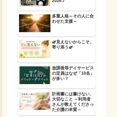
2026.7
多重人格～その人に合
わせた支援～
🌿見えないからこそ、
寄り添う🌿
放課後等デイサービス
の定員はなぜ「10名」
が多い？
計画書には書けない、
大切なこと ～利用者
さんが教えてくださっ
た介護の本質～