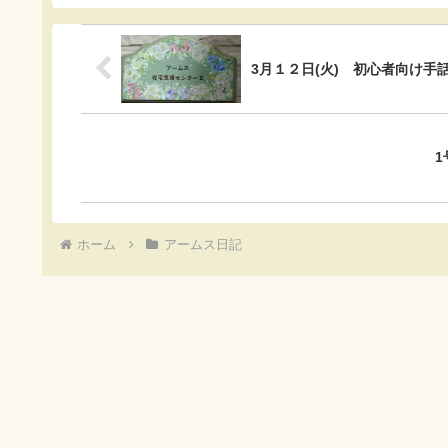
o
a
t
o
3月１２日(火) 初心者向け
k
1
ホーム
アームス日記