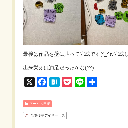
最後は作品を壁に貼って完成です(^_^)v完
出来栄えは満足だったかな(^’^)
X
F
H
P
L
共
a
a
o
i
有
c
t
c
n
アームス日記
e
e
k
e
放課後等デイサービス
b
n
e