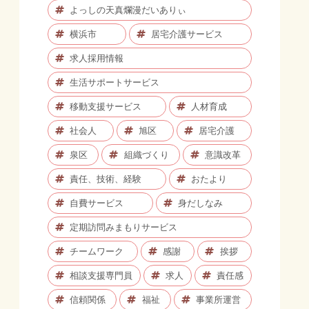
よっしの天真爛漫だいありぃ
横浜市
居宅介護サービス
求人採用情報
生活サポートサービス
移動支援サービス
人材育成
社会人
旭区
居宅介護
泉区
組織づくり
意識改革
責任、技術、経験
おたより
自費サービス
身だしなみ
定期訪問みまもりサービス
チームワーク
感謝
挨拶
相談支援専門員
求人
責任感
信頼関係
福祉
事業所運営