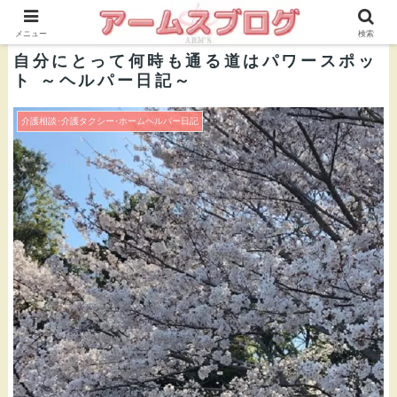
株式会社ＡＲＭ’Ｓ 公式ブログ
メニュー
検索
自分にとって何時も通る道はパワースポッ
ト ～ヘルパー日記～
介護相談･介護タクシー･ホームヘルパー日記