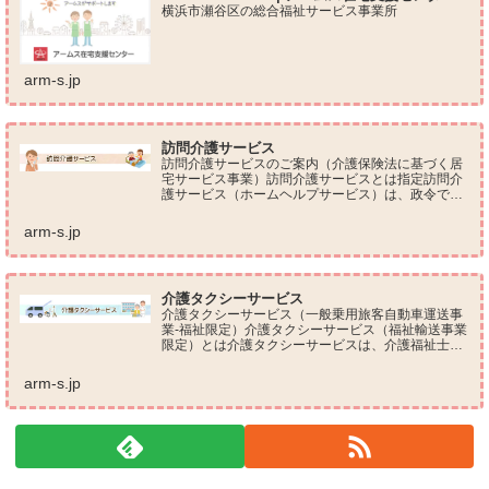
横浜市瀬谷区の総合福祉サービス事業所
arm-s.jp
訪問介護サービス
訪問介護サービスのご案内（介護保険法に基づく居
宅サービス事業）訪問介護サービスとは指定訪問介
護サービス（ホームヘルプサービス）は、政令で定
める訪問介護員（ホームヘルパー）が、要介護認定
（要介護１～５）を受けられたご利用者様のご自宅
arm-s.jp
に訪問して...
介護タクシーサービス
介護タクシーサービス（一般乗用旅客自動車運送事
業-福祉限定）介護タクシーサービス（福祉輸送事業
限定）とは介護タクシーサービスは、介護福祉士等
の資格を有したドライバーによる乗り降り介助付き
ベッドｔｏベッド運送サービスです。 車イス・電動
arm-s.jp
車イス...