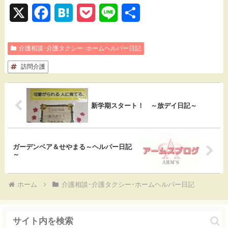
X
F
H
P
L
共
a
a
o
i
有
介護相談･介護タクシー･ホームヘルパー日記
c
t
c
n
訪問介護
e
e
k
e
b
n
e
o
a
t
新学期スタート！ ～放デイ日記～
o
k
ガーデンベア＆せやまる～ヘルパー日記
～
ホーム
介護相談･介護タクシー･ホームヘルパー日記