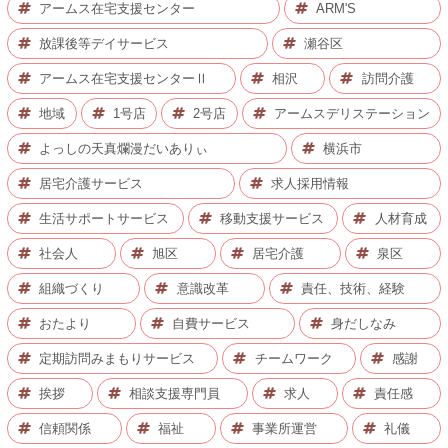
アームス在宅支援センター
ARM'S
放課後等デイサービス
瀬谷区
アームス在宅支援センターⅡ
相沢
訪問介護
地域
1号店
2号店
アームスデリステーション
よっしの天真爛漫だいありぃ
横浜市
居宅介護サービス
求人採用情報
生活サポートサービス
移動支援サービス
人材育成
社会人
旭区
居宅介護
泉区
組織づくり
意識改革
責任、技術、経験
おたより
自費サービス
身だしなみ
定期訪問みまもりサービス
チームワーク
感謝
挨拶
相談支援専門員
求人
責任感
信頼関係
福祉
事業所運営
礼儀