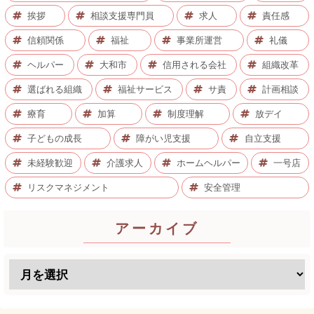
挨拶
相談支援専門員
求人
責任感
信頼関係
福祉
事業所運営
礼儀
ヘルパー
大和市
信用される会社
組織改革
選ばれる組織
福祉サービス
サ責
計画相談
療育
加算
制度理解
放デイ
子どもの成長
障がい児支援
自立支援
未経験歓迎
介護求人
ホームヘルパー
一号店
リスクマネジメント
安全管理
アーカイブ