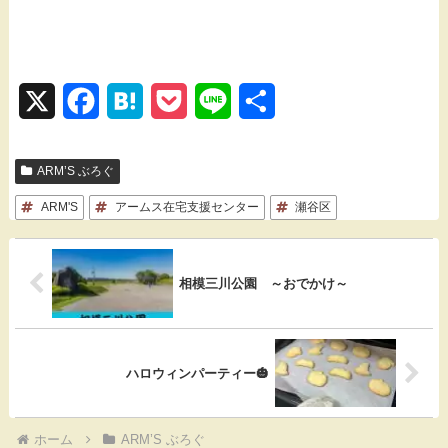
X
F
H
P
L
共
a
a
o
i
有
ARM’S ぶろぐ
c
t
c
n
ARM'S
e
アームス在宅支援センター
e
k
e
瀬谷区
b
n
e
o
a
t
相模三川公園 ～おでかけ～
o
k
ハロウィンパーティー🎃
ホーム
ARM’S ぶろぐ