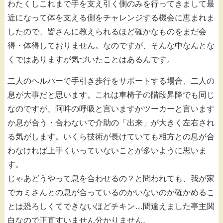
わたくしこれまで手を支え引く側のみを行ってきまして最
近になって体を支える側をチャレンジする機会に恵まれま
したので、皆さんに教えられるほど確かなものをまだ会
得・体得しておりません。なのですが、そんな中なんとな
くではありますが気づいたことはあるんです。
二人のヘルパーで手引き歩行をサポートする場合、二人の
息が大事だと思います。これは車椅子の階段昇降でも同じ
なのですが、阿吽の呼吸と言いますかツーカーと言います
か息が合う・合わないで介助の「出来」が大きく左右され
る気がします。いくら技術が長けていても相方との息が合
わなければ上手くいっていないことが多いように思いま
す。
じゃあどうやって息を合わせるの？と問われても、我が家
でカミさんとの息が合っているのかいないのか確かめるこ
とは恐ろしくてできないほどチキン…間違えました亭主関
白なので正直すいません分かりません。