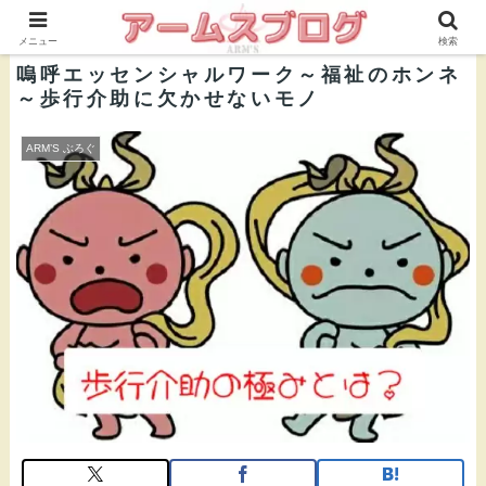
株式会社ＡＲＭ’Ｓ 公式ブログ
メニュー
検索
嗚呼エッセンシャルワーク～福祉のホンネ
～歩行介助に欠かせないモノ
ARM’S ぶろぐ