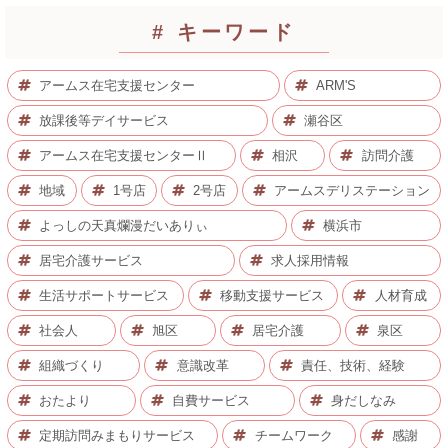
# キーワード
アームス在宅支援センター
ARM'S
放課後等デイサービス
瀬谷区
アームス在宅支援センターⅡ
相沢
訪問介護
地域
1号店
2号店
アームスデリステーション
よっしの天真爛漫だいありぃ
横浜市
居宅介護サービス
求人採用情報
生活サポートサービス
移動支援サービス
人材育成
社会人
旭区
居宅介護
泉区
組織づくり
意識改革
責任、技術、経験
おたより
自費サービス
身だしなみ
定期訪問みまもりサービス
チームワーク
感謝