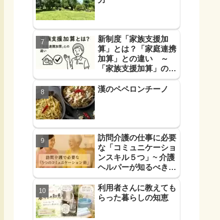
新制度「家族支援加
算」とは？「家庭連携
加算」との違い ～
「家族支援加算」の算
定要件と支援方法！を
解説します～
漢のペペロンチーノ
訪問介護の仕事に必要
な「コミュニケーショ
ンスキル５つ」~ 介護
ヘルパーが知るべき
「信頼に必要なコミュ
力５つ」~
利用者さんに教えても
らった暮らしの知恵