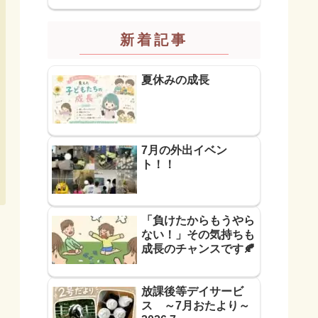
新着記事
夏休みの成長
7月の外出イベン
ト！！
「負けたからもうやら
ない！」その気持ちも
成長のチャンスです🍂
放課後等デイサービ
ス ～7月おたより～