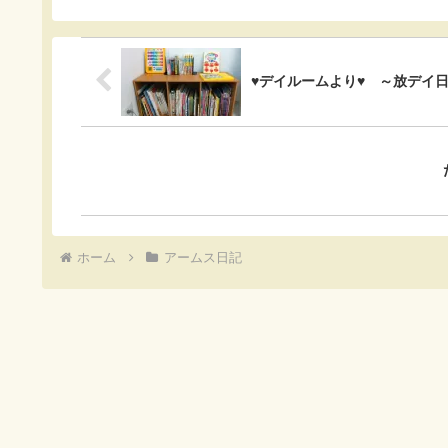
o
a
t
o
♥デイルームより♥ ～放デイ
k
ホーム
アームス日記