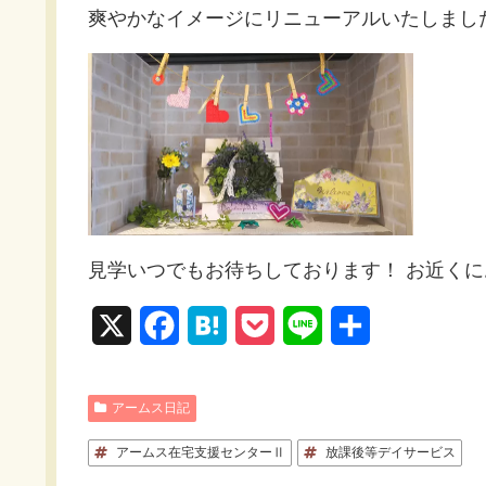
爽やかなイメージにリニューアルいたしまし
見学いつでもお待ちしております！ お近くに
X
F
H
P
L
共
a
a
o
i
有
c
t
c
n
アームス日記
e
e
k
e
アームス在宅支援センターⅡ
放課後等デイサービス
b
n
e