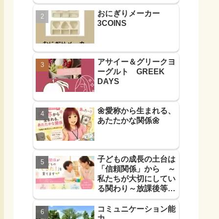
おにぎりメーカー
3COINS
アサイー＆グリークヨ
ーグルト GREEK
DAYS
🌼愛称から生まれる、
あたたかな関係🌼
子どもの成長の土台は
「信頼関係」から ～
私たちが大切にしてい
る関わり～放課後等デ
イサービス
コミュニケーション能
力