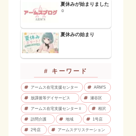
夏休みが始まりました
☼
夏休みの始まり
# キーワード
アームス在宅支援センター
ARM'S
放課後等デイサービス
瀬谷区
アームス在宅支援センターⅡ
相沢
訪問介護
地域
1号店
2号店
アームスデリステーション