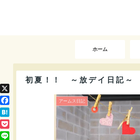
ホーム
初夏！！ ～放デイ日記～
X
アームス日記
F
a
H
c
a
P
e