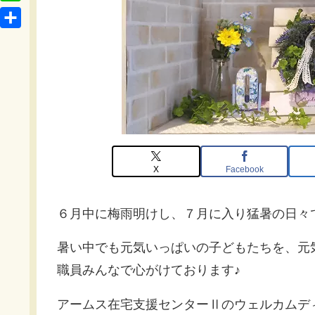
t
o
L
b
e
c
i
o
共
n
k
n
o
有
a
e
e
k
t
X
Facebook
６月中に梅雨明けし、７月に入り猛暑の日々
暑い中でも元気いっぱいの子どもたちを、元
職員みんなで心がけております♪
アームス在宅支援センターⅡのウェルカムデ