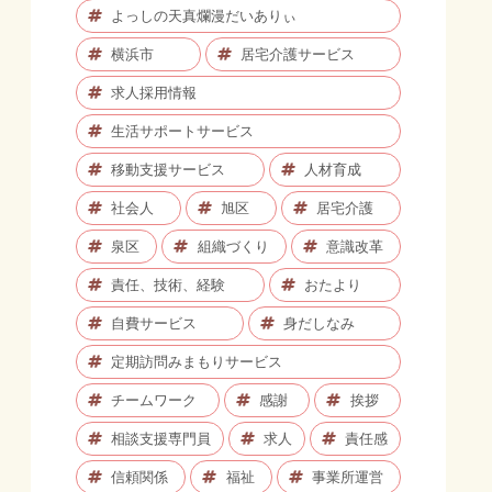
よっしの天真爛漫だいありぃ
横浜市
居宅介護サービス
求人採用情報
生活サポートサービス
移動支援サービス
人材育成
社会人
旭区
居宅介護
泉区
組織づくり
意識改革
責任、技術、経験
おたより
自費サービス
身だしなみ
定期訪問みまもりサービス
チームワーク
感謝
挨拶
相談支援専門員
求人
責任感
信頼関係
福祉
事業所運営