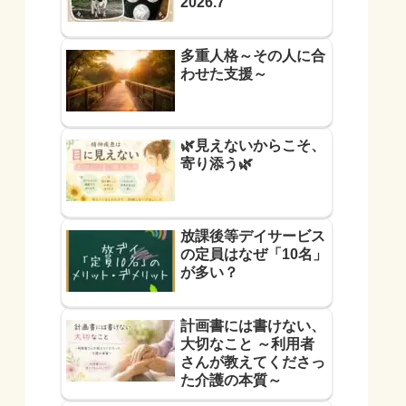
2026.7
多重人格～その人に合
わせた支援～
🌿見えないからこそ、
寄り添う🌿
放課後等デイサービス
の定員はなぜ「10名」
が多い？
計画書には書けない、
大切なこと ～利用者
さんが教えてくださっ
た介護の本質～