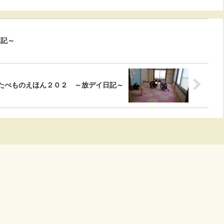
日記～
たべものえほん２０２ ～放デイ日記～