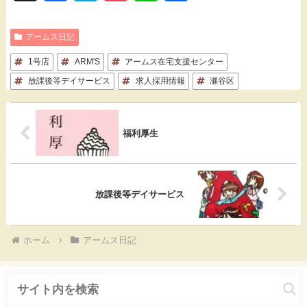
a
a
o
i
有
アームス日記
c
t
c
n
1号店
e
ARM'S
e
アームス在宅支援センター
k
e
放課後等デイサービス
求人採用情報
瀬谷区
b
n
e
o
a
t
福利厚生
o
k
放課後等デイサービス
ホーム
アームス日記