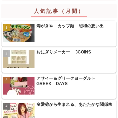
人気記事（月間）
寿がきや カップ麺 昭和の想い出
おにぎりメーカー 3COINS
アサイー＆グリークヨーグルト
GREEK DAYS
🌼愛称から生まれる、あたたかな関係🌼