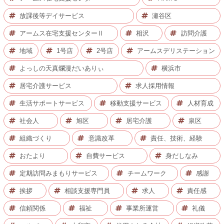
放課後等デイサービス
瀬谷区
アームス在宅支援センターⅡ
相沢
訪問介護
地域
1号店
2号店
アームスデリステーション
よっしの天真爛漫だいありぃ
横浜市
居宅介護サービス
求人採用情報
生活サポートサービス
移動支援サービス
人材育成
社会人
旭区
居宅介護
泉区
組織づくり
意識改革
責任、技術、経験
おたより
自費サービス
身だしなみ
定期訪問みまもりサービス
チームワーク
感謝
挨拶
相談支援専門員
求人
責任感
信頼関係
福祉
事業所運営
礼儀