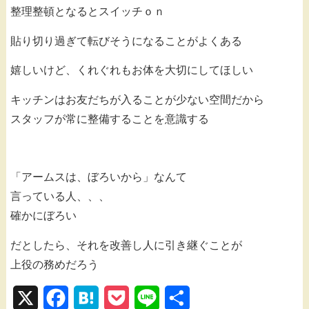
整理整頓となるとスイッチｏｎ
貼り切り過ぎて転びそうになることがよくある
嬉しいけど、くれぐれもお体を大切にしてほしい
キッチンはお友だちが入ることが少ない空間だから
スタッフが常に整備することを意識する
「アームスは、ぼろいから」なんて
言っている人、、、
確かにぼろい
だとしたら、それを改善し人に引き継ぐことが
上役の務めだろう
X
F
H
P
L
共