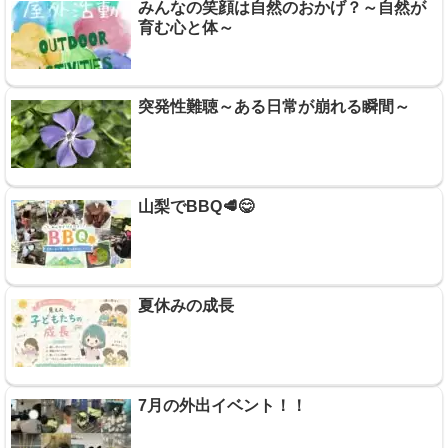
みんなの笑顔は自然のおかげ？～自然が
育む心と体～
突発性難聴～ある日常が崩れる瞬間～
山梨でBBQ🥩😋
夏休みの成長
7月の外出イベント！！