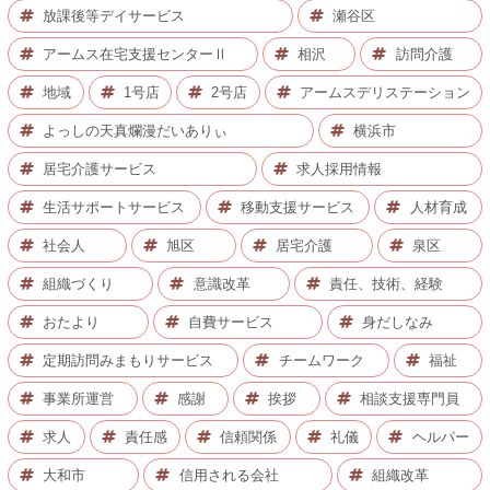
放課後等デイサービス
瀬谷区
アームス在宅支援センターⅡ
相沢
訪問介護
地域
1号店
2号店
アームスデリステーション
よっしの天真爛漫だいありぃ
横浜市
居宅介護サービス
求人採用情報
生活サポートサービス
移動支援サービス
人材育成
社会人
旭区
居宅介護
泉区
組織づくり
意識改革
責任、技術、経験
おたより
自費サービス
身だしなみ
定期訪問みまもりサービス
チームワーク
福祉
事業所運営
感謝
挨拶
相談支援専門員
求人
責任感
信頼関係
礼儀
ヘルパー
大和市
信用される会社
組織改革