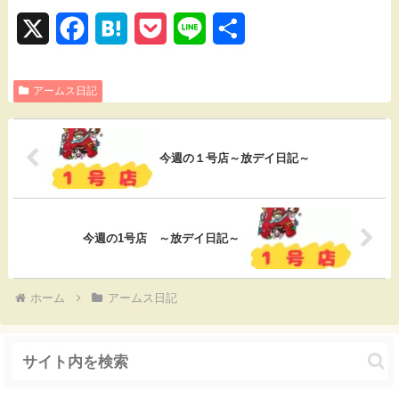
X
F
H
P
L
共
a
a
o
i
有
アームス日記
c
t
c
n
e
e
k
e
b
n
e
今週の１号店～放デイ日記～
o
a
t
o
今週の1号店 ～放デイ日記～
k
ホーム
アームス日記