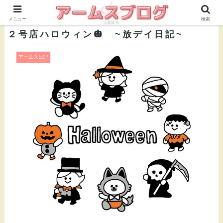
株式会社ＡＲＭ’Ｓ 公式ブログ
メニュー
検索
２号店ハロウィン🎃 ~放デイ日記~
アームス日記