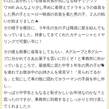
の上に置かれている仮装衣装が気になる様子でソワソ
ワ:roll: みんなより少し早めに着替えてドラキュラの仮装を
した男の子とヒーロー映画の衣装を着た男の子、２人の戦
いが始まりました🔥
その様子を横目に、３年生の女の子は職員に髪を結んでも
らっていました。持参してきてくれたカチューシャとイヤ
リングで可愛い🐰に！
その後も順番に仮装をしてもらい、AグループとBグルー
プに分かれてさあお菓子を貰いに行くぞ！と事務所に向か
っているところで、最後尾に居た中学１年生の男の子が🐕
を連れてお散歩中のお姉さんを発見💡！「見られてるか
も」と気にして車の陰に隠れてホラーマンの手袋を外し外
し…
やっぱり中学生ともなると恥ずかしいお年頃なのかな？と
思ったのですが、事務所に到着するとしっかりと付け直し
てくれました☺