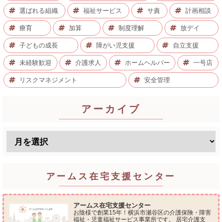
選ばれる組織
福祉サービス
サ責
計画相談
療育
加算
制度理解
放デイ
子どもの成長
障がい児支援
自立支援
未経験歓迎
介護求人
ホームヘルパー
一号店
リスクマネジメント
安全管理
アーカイブ
アームス在宅支援センター
アームス在宅支援センター
お陰様で創業15年！横浜市瀬谷区の介護保険・障害
福祉・児童福祉サービス事業所です。 居宅介護支