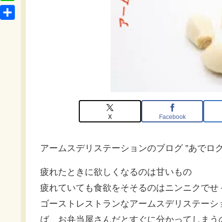
t
o
L
b
e
c
i
o
共
n
k
n
o
有
a
e
e
k
t
X
Facebook
アームスデリステーションのブログ ”あでログ
疲れたときに欲しくなるのは甘いもの
疲れていても食欲をそそるのはニンニクでせ
ゴーストレストランなアームスデリステーシ
ば、お弁当屋さんだとすぐに分かってしまう