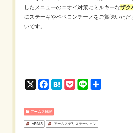
したメニューのニオイ対策にミルキーな
ザク
にステーキやペペロンチーノをご賞味いただ
いです。
X
F
H
P
L
共
a
a
o
i
有
c
t
c
n
アームス日記
e
e
k
e
ARM'S
アームスデリステーション
b
n
e