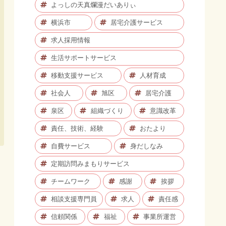
よっしの天真爛漫だいありぃ
横浜市
居宅介護サービス
求人採用情報
生活サポートサービス
移動支援サービス
人材育成
社会人
旭区
居宅介護
泉区
組織づくり
意識改革
責任、技術、経験
おたより
自費サービス
身だしなみ
定期訪問みまもりサービス
チームワーク
感謝
挨拶
相談支援専門員
求人
責任感
信頼関係
福祉
事業所運営