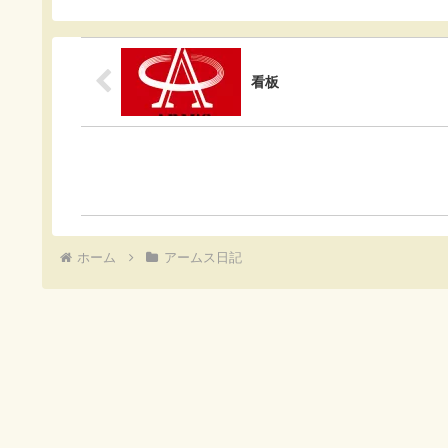
o
a
t
o
看板
k
ホーム
アームス日記