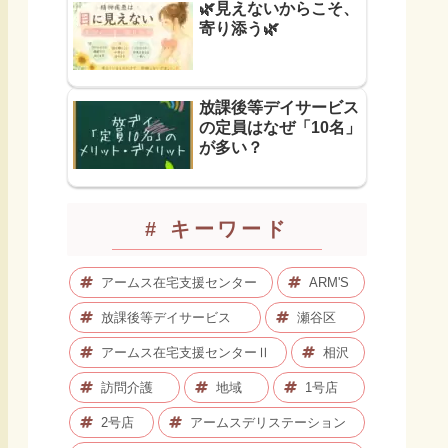
🌿見えないからこそ、
寄り添う🌿
放課後等デイサービス
の定員はなぜ「10名」
が多い？
# キーワード
アームス在宅支援センター
ARM'S
放課後等デイサービス
瀬谷区
アームス在宅支援センターⅡ
相沢
訪問介護
地域
1号店
2号店
アームスデリステーション