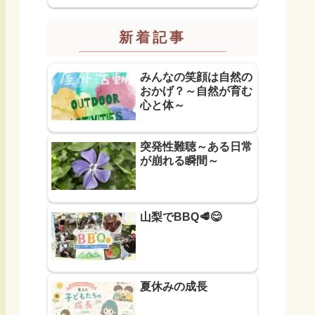
新着記事
みんなの笑顔は自然の
おかげ？～自然が育む
心と体～
突発性難聴～ある日常
が崩れる瞬間～
山梨でBBQ🥩😋
夏休みの成長