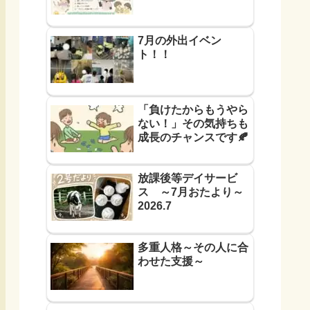
7月の外出イベン
ト！！
「負けたからもうやら
ない！」その気持ちも
成長のチャンスです🍂
放課後等デイサービ
ス ～7月おたより～
2026.7
多重人格～その人に合
わせた支援～