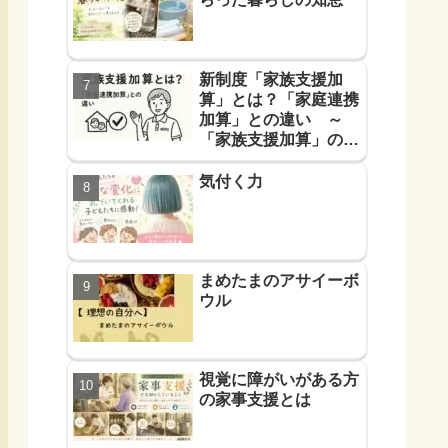
新制度「家族支援加
算」とは？「家庭連携
加算」との違い ～
「家族支援加算」の算
定要件と支援方法！を
解説します～
気付く力
まめたまのアサイーボ
ウル
視覚に障がいがある方
の家事支援とは