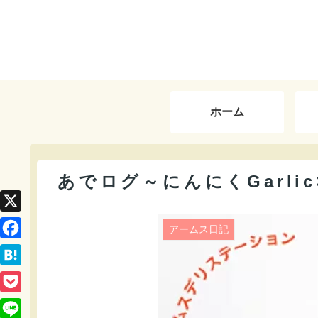
ホーム
あでログ～にんにくGarli
X
アームス日記
F
a
H
c
a
P
e