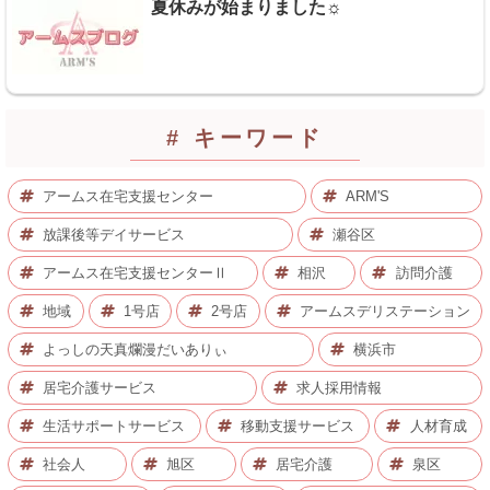
夏休みが始まりました☼
# キーワード
アームス在宅支援センター
ARM'S
放課後等デイサービス
瀬谷区
アームス在宅支援センターⅡ
相沢
訪問介護
地域
1号店
2号店
アームスデリステーション
よっしの天真爛漫だいありぃ
横浜市
居宅介護サービス
求人採用情報
生活サポートサービス
移動支援サービス
人材育成
社会人
旭区
居宅介護
泉区