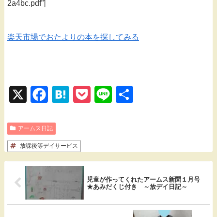
2a4bc.pdf”]
楽天市場でおたよりの本を探してみる
X
F
H
P
L
共
a
a
o
i
有
アームス日記
c
t
c
n
放課後等デイサービス
e
e
k
e
b
n
e
児童が作ってくれたアームス新聞１月号
o
a
t
★あみだくじ付き ～放デイ日記～
o
k