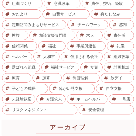
組織づくり
意識改革
責任、技術、経験
おたより
自費サービス
身だしなみ
定期訪問みまもりサービス
チームワーク
感謝
挨拶
相談支援専門員
求人
責任感
信頼関係
福祉
事業所運営
礼儀
ヘルパー
大和市
信用される会社
組織改革
選ばれる組織
福祉サービス
サ責
計画相談
療育
加算
制度理解
放デイ
子どもの成長
障がい児支援
自立支援
未経験歓迎
介護求人
ホームヘルパー
一号店
リスクマネジメント
安全管理
アーカイブ