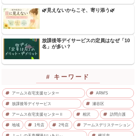
🌿見えないからこそ、寄り添う🌿
放課後等デイサービスの定員はなぜ「10
名」が多い？
# キーワード
アームス在宅支援センター
ARM'S
放課後等デイサービス
瀬谷区
アームス在宅支援センターⅡ
相沢
訪問介護
地域
1号店
2号店
アームスデリステーション
よっしの天真爛漫だいありぃ
横浜市