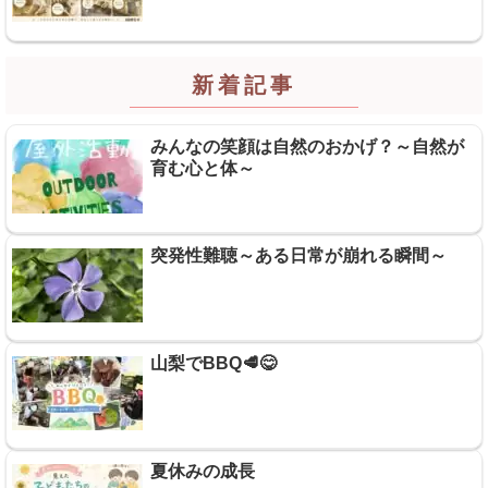
新着記事
みんなの笑顔は自然のおかげ？～自然が
育む心と体～
突発性難聴～ある日常が崩れる瞬間～
山梨でBBQ🥩😋
夏休みの成長