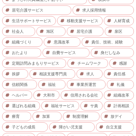
居宅介護サービス
求人採用情報
生活サポートサービス
移動支援サービス
人材育成
社会人
旭区
居宅介護
泉区
組織づくり
意識改革
責任、技術、経験
おたより
自費サービス
身だしなみ
定期訪問みまもりサービス
チームワーク
感謝
挨拶
相談支援専門員
求人
責任感
信頼関係
福祉
事業所運営
礼儀
ヘルパー
大和市
信用される会社
組織改革
選ばれる組織
福祉サービス
サ責
計画相談
療育
加算
制度理解
放デイ
子どもの成長
障がい児支援
自立支援