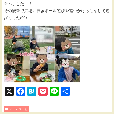
食べました！！
その後皆で広場に行きボール遊びや追いかけっこをして遊
びました(^^♪
X
F
H
P
L
共
a
a
o
i
有
アームス日記
c
t
c
n