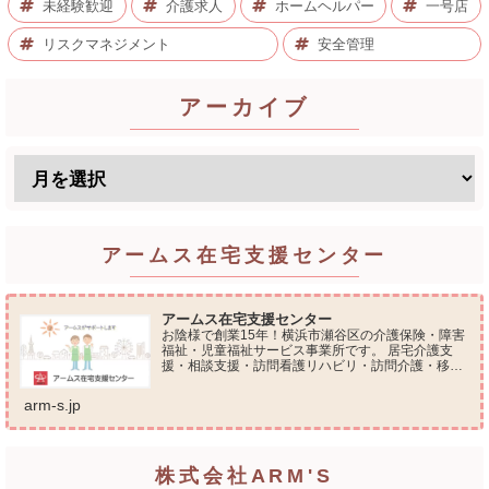
未経験歓迎
介護求人
ホームヘルパー
一号店
リスクマネジメント
安全管理
アーカイブ
アームス在宅支援センター
アームス在宅支援センター
お陰様で創業15年！横浜市瀬谷区の介護保険・障害
福祉・児童福祉サービス事業所です。 居宅介護支
援・相談支援・訪問看護リハビリ・訪問介護・移動
支援・放課後等デイサービス・介護タクシー・便利
屋サービス 等の総合在宅ケアサービスを提供してお
arm-s.jp
ります...
株式会社ARM'S