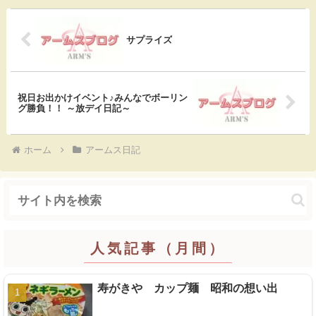
e
e
k
e
b
n
e
サプライズ
o
a
t
o
祝日お出かけイベント♪みんなでボーリン
グ勝負！！ ～放デイ日記～
k
ホーム
アームス日記
人気記事（月間）
寿がきや カップ麺 昭和の想い出