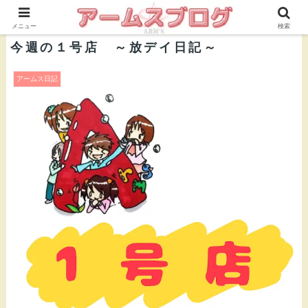
株式会社ＡＲＭ’Ｓ 公式ブログ
メニュー
検索
今週の１号店 ～放デイ日記～
アームス日記