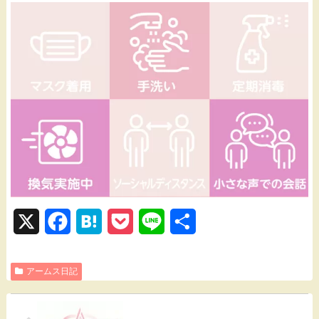
X
F
H
P
L
共
a
a
o
i
有
アームス日記
c
t
c
n
e
e
k
e