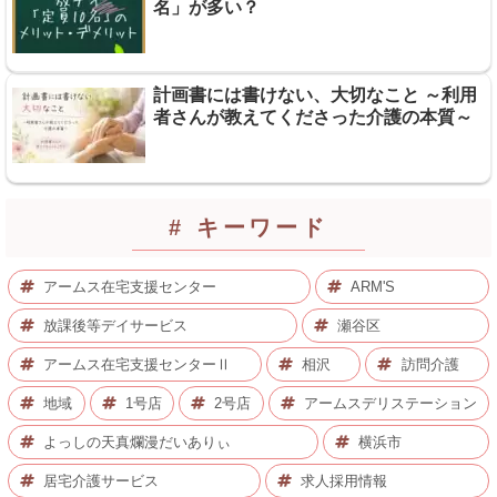
名」が多い？
計画書には書けない、大切なこと ～利用
者さんが教えてくださった介護の本質～
# キーワード
アームス在宅支援センター
ARM'S
放課後等デイサービス
瀬谷区
アームス在宅支援センターⅡ
相沢
訪問介護
地域
1号店
2号店
アームスデリステーション
よっしの天真爛漫だいありぃ
横浜市
居宅介護サービス
求人採用情報