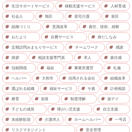
生活サポートサービス
移動支援サービス
人材育成
社会人
旭区
居宅介護
泉区
組織づくり
意識改革
責任、技術、経験
おたより
自費サービス
身だしなみ
定期訪問みまもりサービス
チームワーク
感謝
挨拶
相談支援専門員
求人
責任感
信頼関係
福祉
事業所運営
礼儀
ヘルパー
大和市
信用される会社
組織改革
選ばれる組織
福祉サービス
サ責
計画相談
療育
加算
制度理解
放デイ
子どもの成長
障がい児支援
自立支援
未経験歓迎
介護求人
ホームヘルパー
一号店
リスクマネジメント
安全管理