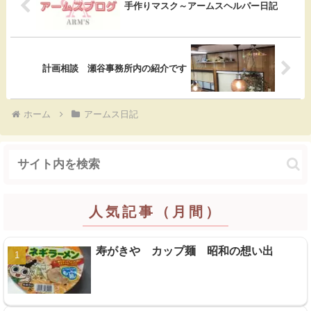
b
n
e
手作りマスク～アームスヘルパー日記
o
a
t
o
計画相談 瀬谷事務所内の紹介です
k
ホーム
アームス日記
人気記事（月間）
寿がきや カップ麺 昭和の想い出