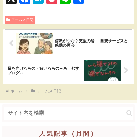
a
a
o
i
有
アームス日記
c
t
c
n
e
e
k
e
信頼がつなぐ支援の輪──自費サービスと
b
n
e
感動の再会
o
a
t
o
目を向けるもの・背けるもの～あーむす
ブログ～
k
ホーム
アームス日記
人気記事（月間）