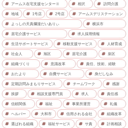
アームス在宅支援センターⅡ
相沢
訪問介護
地域
1号店
2号店
アームスデリステーション
よっしの天真爛漫だいありぃ
横浜市
居宅介護サービス
求人採用情報
生活サポートサービス
移動支援サービス
人材育成
社会人
旭区
居宅介護
泉区
組織づくり
意識改革
責任、技術、経験
おたより
自費サービス
身だしなみ
定期訪問みまもりサービス
チームワーク
感謝
挨拶
相談支援専門員
求人
責任感
信頼関係
福祉
事業所運営
礼儀
ヘルパー
大和市
信用される会社
組織改革
選ばれる組織
福祉サービス
サ責
計画相談