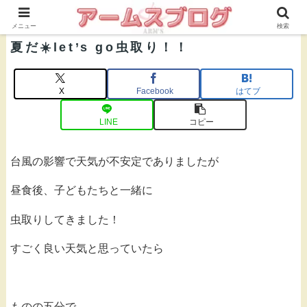
株式会社ＡＲＭ’Ｓ 公式ブログ
メニュー
検索
夏だ☀️let’s go虫取り！！
X
Facebook
はてブ
LINE
コピー
台風の影響で天気が不安定でありましたが
昼食後、子どもたちと一緒に
虫取りしてきました！
すごく良い天気と思っていたら
ものの五分で