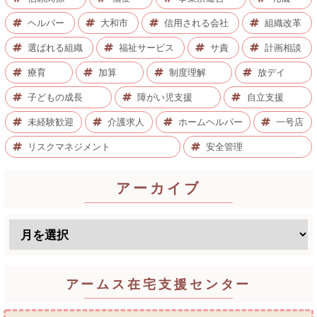
ヘルパー
大和市
信用される会社
組織改革
選ばれる組織
福祉サービス
サ責
計画相談
療育
加算
制度理解
放デイ
子どもの成長
障がい児支援
自立支援
未経験歓迎
介護求人
ホームヘルパー
一号店
リスクマネジメント
安全管理
アーカイブ
アームス在宅支援センター