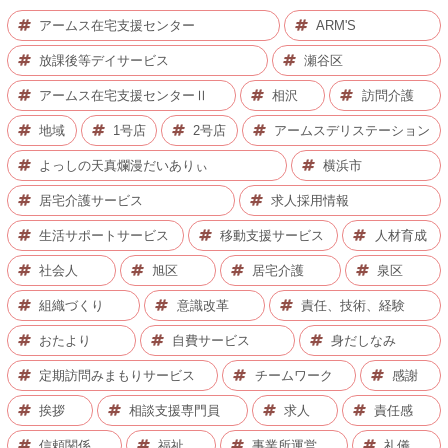
アームス在宅支援センター
ARM'S
放課後等デイサービス
瀬谷区
アームス在宅支援センターⅡ
相沢
訪問介護
地域
1号店
2号店
アームスデリステーション
よっしの天真爛漫だいありぃ
横浜市
居宅介護サービス
求人採用情報
生活サポートサービス
移動支援サービス
人材育成
社会人
旭区
居宅介護
泉区
組織づくり
意識改革
責任、技術、経験
おたより
自費サービス
身だしなみ
定期訪問みまもりサービス
チームワーク
感謝
挨拶
相談支援専門員
求人
責任感
信頼関係
福祉
事業所運営
礼儀