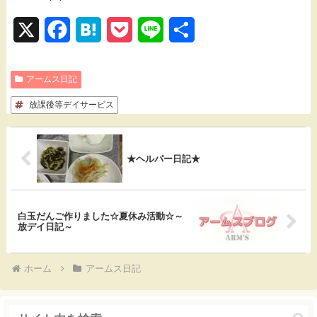
X
F
H
P
L
共
a
a
o
i
有
アームス日記
c
t
c
n
放課後等デイサービス
e
e
k
e
b
n
e
o
a
t
★ヘルパー日記★
o
k
白玉だんご作りました☆夏休み活動☆～
放デイ日記～
ホーム
アームス日記