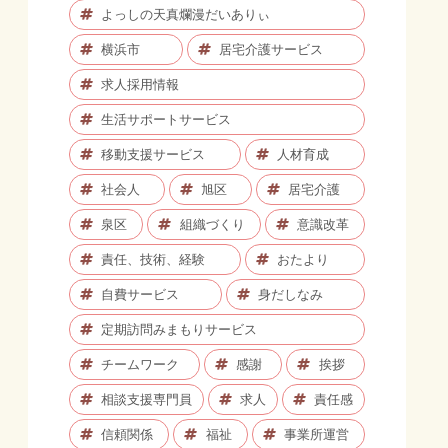
よっしの天真爛漫だいありぃ
横浜市
居宅介護サービス
求人採用情報
生活サポートサービス
移動支援サービス
人材育成
社会人
旭区
居宅介護
泉区
組織づくり
意識改革
責任、技術、経験
おたより
自費サービス
身だしなみ
定期訪問みまもりサービス
チームワーク
感謝
挨拶
相談支援専門員
求人
責任感
信頼関係
福祉
事業所運営