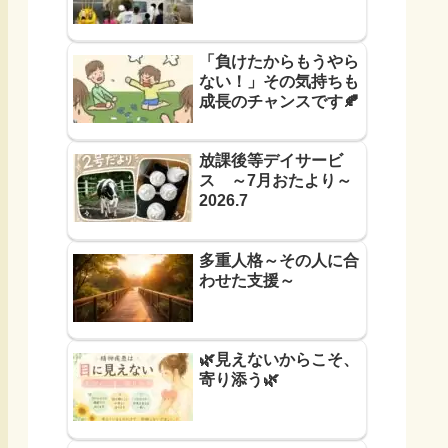
「負けたからもうやら
ない！」その気持ちも
成長のチャンスです🍂
放課後等デイサービ
ス ～7月おたより～
2026.7
多重人格～その人に合
わせた支援～
🌿見えないからこそ、
寄り添う🌿