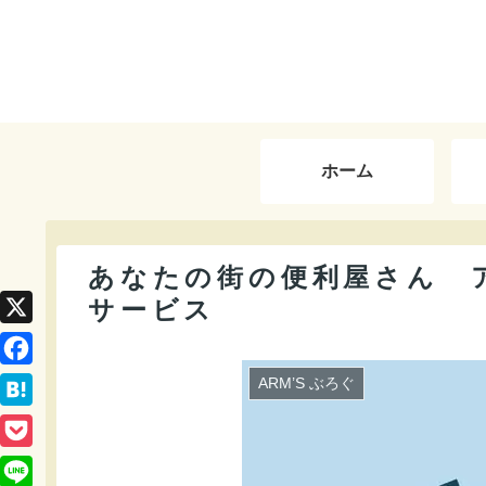
ホーム
あなたの街の便利屋さん 
サービス
X
F
ARM’S ぶろぐ
a
H
c
a
P
e