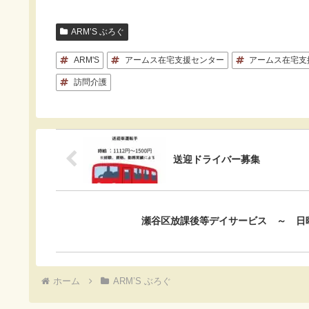
c
t
c
n
ARM’S ぶろぐ
e
e
k
e
ARM'S
アームス在宅支援センター
アームス在宅支
b
n
e
訪問介護
o
a
t
o
k
送迎ドライバー募集
瀬谷区放課後等デイサービス ～ 日
ホーム
ARM’S ぶろぐ