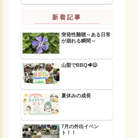
新着記事
突発性難聴～ある日常
が崩れる瞬間～
山梨でBBQ🥩😋
夏休みの成長
7月の外出イベン
ト！！