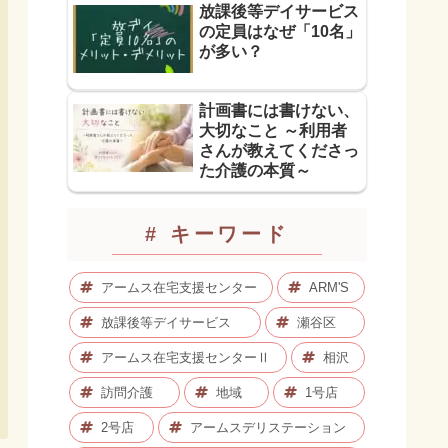
放課後等デイサービス
の定員はなぜ「10名」
が多い？
計画書には書けない、
大切なこと ～利用者
さんが教えてくださっ
た介護の本質～
# キーワード
アームス在宅支援センター
ARM'S
放課後等デイサービス
瀬谷区
アームス在宅支援センターⅡ
相沢
訪問介護
地域
1号店
2号店
アームスデリステーション