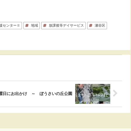
援センターⅡ
地域
放課後等デイサービス
瀬谷区
曜日にお出かけ ～ ぼうさいの丘公園