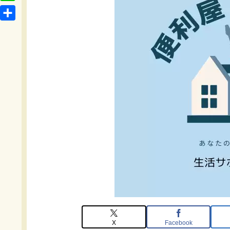
t
o
L
b
e
c
i
o
共
n
k
n
o
有
a
e
e
k
t
X
Facebook