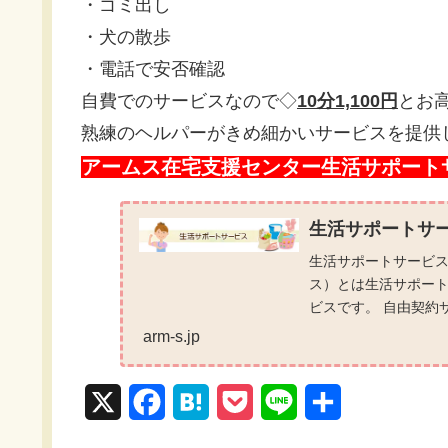
・ゴミ出し
・犬の散歩
・電話で安否確認
自費でのサービスなので◇
10分1,100円
とお
熟練のヘルパーがきめ細かいサービスを提供
アームス在宅支援センター生活サポート
生活サポートサ
生活サポートサービス
ス）とは生活サポー
ビスです。 自由契約
します。 サービスメニュ
arm-s.jp
X
F
H
P
L
共
a
a
o
i
有