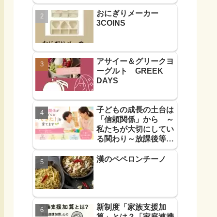
おにぎりメーカー
3COINS
アサイー＆グリークヨ
ーグルト GREEK
DAYS
子どもの成長の土台は
「信頼関係」から ～
私たちが大切にしてい
る関わり～放課後等デ
イサービス
漢のペペロンチーノ
新制度「家族支援加
算」とは？「家庭連携