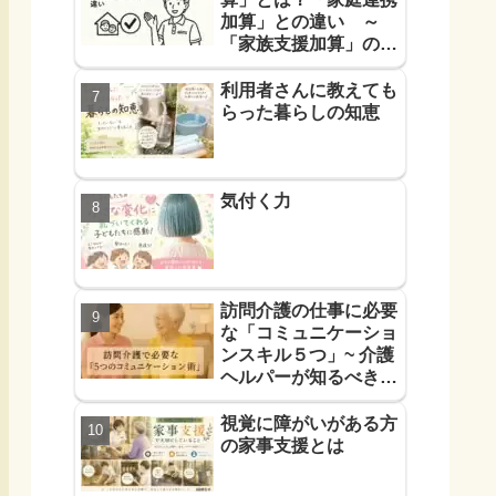
加算」との違い ～
「家族支援加算」の算
定要件と支援方法！を
解説します～
利用者さんに教えても
らった暮らしの知恵
気付く力
訪問介護の仕事に必要
な「コミュニケーショ
ンスキル５つ」~ 介護
ヘルパーが知るべき
「信頼に必要なコミュ
力５つ」~
視覚に障がいがある方
の家事支援とは