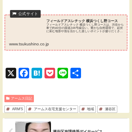
フィールドアスレチック 横浜つくし野コース
フィールドアスレチック 横浜つくし野コースは、渋谷から
車で約40分の国道246号線沿い。豊かな自然環境で、起伏
に富む地形や池を活かした楽しいポイントが盛りだくさ
ん。バーベキューなど、お子様からご年輩の方まで存分に
楽しめます。
www.tsukushino.co.jp
X
F
H
P
L
共
a
a
o
i
有
c
t
c
n
アームス日記
e
e
k
e
ARM'S
アームス在宅支援センター
地域
瀬谷区
b
n
e
o
a
t
瀬谷区放課後等デイサービス