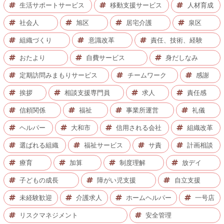
生活サポートサービス
移動支援サービス
人材育成
社会人
旭区
居宅介護
泉区
組織づくり
意識改革
責任、技術、経験
おたより
自費サービス
身だしなみ
定期訪問みまもりサービス
チームワーク
感謝
挨拶
相談支援専門員
求人
責任感
信頼関係
福祉
事業所運営
礼儀
ヘルパー
大和市
信用される会社
組織改革
選ばれる組織
福祉サービス
サ責
計画相談
療育
加算
制度理解
放デイ
子どもの成長
障がい児支援
自立支援
未経験歓迎
介護求人
ホームヘルパー
一号店
リスクマネジメント
安全管理