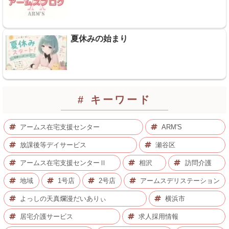
夏休みの始まり
# キーワード
アームス在宅支援センター
ARM'S
放課後等デイサービス
瀬谷区
アームス在宅支援センターⅡ
相沢
訪問介護
地域
1号店
2号店
アームスデリステーション
よっしの天真爛漫だいありぃ
横浜市
居宅介護サービス
求人採用情報