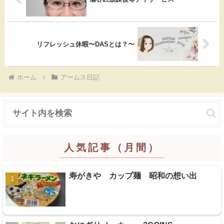
o
k
リフレッシュ休暇〜DASとは？〜
ホーム
アームス日記
人気記事（月間）
寿がきや カップ麺 昭和の想い出