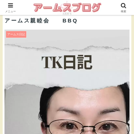
株式会社ＡＲＭ’Ｓ 公式ブログ
メニュー
検索
アームス親睦会 BBQ
アームス日記