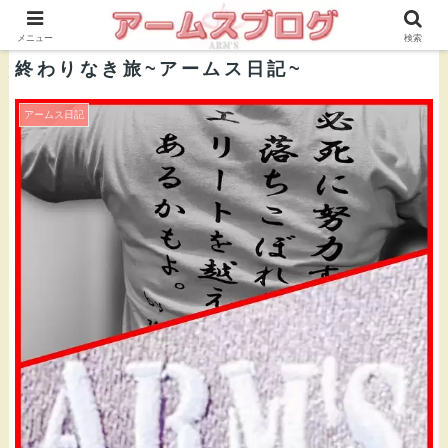
株式会社ＡＲＭ’Ｓ 公式ブログ
メニュー
検索
終わりなき旅~アームス日記~
アームス日記