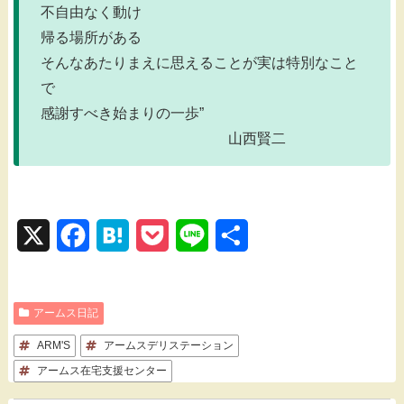
不自由なく動け
帰る場所がある
そんなあたりまえに思えることが実は特別なこと
で
感謝すべき始まりの一歩”
山西賢二
X
F
H
P
L
共
a
a
o
i
有
c
t
c
n
アームス日記
e
e
k
e
ARM'S
アームスデリステーション
b
n
e
アームス在宅支援センター
o
a
t