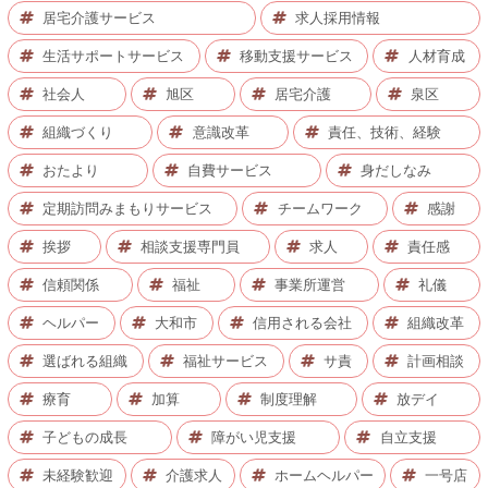
居宅介護サービス
求人採用情報
生活サポートサービス
移動支援サービス
人材育成
社会人
旭区
居宅介護
泉区
組織づくり
意識改革
責任、技術、経験
おたより
自費サービス
身だしなみ
定期訪問みまもりサービス
チームワーク
感謝
挨拶
相談支援専門員
求人
責任感
信頼関係
福祉
事業所運営
礼儀
ヘルパー
大和市
信用される会社
組織改革
選ばれる組織
福祉サービス
サ責
計画相談
療育
加算
制度理解
放デイ
子どもの成長
障がい児支援
自立支援
未経験歓迎
介護求人
ホームヘルパー
一号店