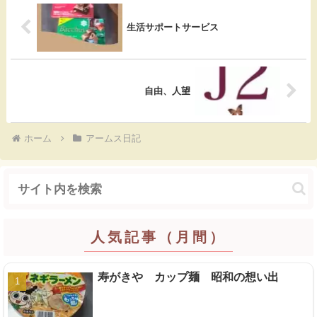
o
生活サポートサービス
k
自由、人望
ホーム
アームス日記
人気記事（月間）
寿がきや カップ麺 昭和の想い出