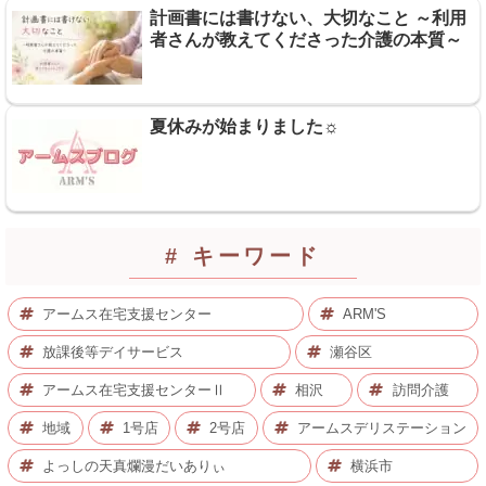
計画書には書けない、大切なこと ～利用
者さんが教えてくださった介護の本質～
夏休みが始まりました☼
# キーワード
アームス在宅支援センター
ARM'S
放課後等デイサービス
瀬谷区
アームス在宅支援センターⅡ
相沢
訪問介護
地域
1号店
2号店
アームスデリステーション
よっしの天真爛漫だいありぃ
横浜市