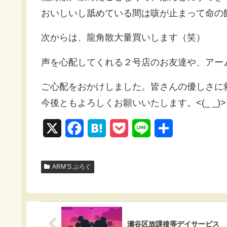
おいしいし舐めている間は咳が止まって命の飴でし
次からは、龍角散大量買いします（笑）
声を心配してくれる２号店のお友達や、アー
ご心配をおかけしました。皆さんの優しさに救
今後ともよろしくお願いいたします。<(_ _)>
X
F
H
P
L
共
a
a
o
i
有
c
t
c
n
ARM’S ぶろぐ
e
e
k
e
b
n
e
o
a
t
瀬谷区放課後等デイサービス