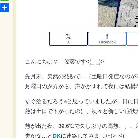
t
o
L
b
e
c
i
o
共
n
k
n
o
有
a
e
e
k
t
X
Facebook
こんにちは☺ 佐藤です<(_ _)>
先月末、突然の発熱で…（土曜日発症なのが
月曜日の夕方から、声がかすれて夜には結構
すぐ治るだろう✊と思っていましたが、日に
熱は土日で下がったのに、次々と新しい症状が
熱が出た夜、39.6℃で久しぶりの高熱、、
夫かな…と
DK
に連絡してみました(>_<)