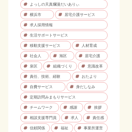
よっしの天真爛漫だいありぃ
横浜市
居宅介護サービス
求人採用情報
生活サポートサービス
移動支援サービス
人材育成
社会人
旭区
居宅介護
泉区
組織づくり
意識改革
責任、技術、経験
おたより
自費サービス
身だしなみ
定期訪問みまもりサービス
チームワーク
感謝
挨拶
相談支援専門員
求人
責任感
信頼関係
福祉
事業所運営