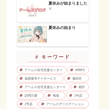
夏休みが始まりました
☼
夏休みの始まり
# キーワード
アームス在宅支援センター
ARM'S
放課後等デイサービス
瀬谷区
アームス在宅支援センターⅡ
相沢
訪問介護
地域
1号店
2号店
アームスデリステーション