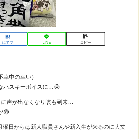
はてブ
LINE
コピー
不幸中の幸い）
なハスキーボイスに…😭
日に声が出なくなり咳も到来…
😨
、月曜日からは新人職員さんや新入生が来るのに大丈