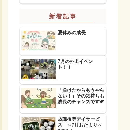
新着記事
夏休みの成長
7月の外出イベン
ト！！
「負けたからもうやら
ない！」その気持ちも
成長のチャンスです🍂
放課後等デイサービ
ス ～7月おたより～