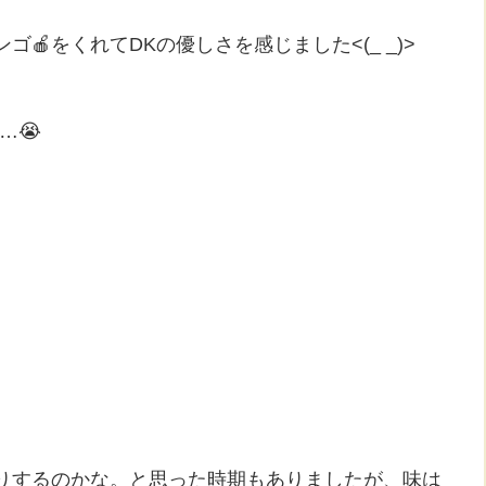
🍎をくれてDKの優しさを感じました<(_ _)>
…😭
りするのかな。と思った時期もありましたが、味は