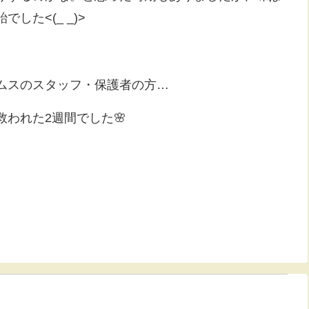
た<(_ _)>
ムスのスタッフ・保護者の方…
われた2週間でした🌸