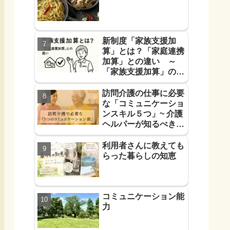
新制度「家族支援加
算」とは？「家庭連携
加算」との違い ～
「家族支援加算」の算
定要件と支援方法！を
解説します～
訪問介護の仕事に必要
な「コミュニケーショ
ンスキル５つ」~ 介護
ヘルパーが知るべき
「信頼に必要なコミュ
力５つ」~
利用者さんに教えても
らった暮らしの知恵
コミュニケーション能
力