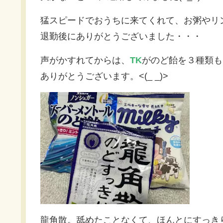
猛スピードでおうちに来てくれて、お粥やリンゴ
退勤後にありがとうございました・・・
声がかすれてからは、
TK
がのど飴を３種類も
ありがとうございます。<(_ _)>
龍角散。舐めたことなくて、ほんとにすっき