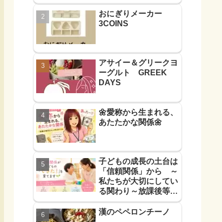
おにぎりメーカー
3COINS
アサイー＆グリークヨ
ーグルト GREEK
DAYS
🌼愛称から生まれる、
あたたかな関係🌼
子どもの成長の土台は
「信頼関係」から ～
私たちが大切にしてい
る関わり～放課後等デ
イサービス
漢のペペロンチーノ