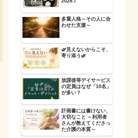
2026.7
多重人格～その人に合
わせた支援～
🌿見えないからこそ、
寄り添う🌿
放課後等デイサービス
の定員はなぜ「10名」
が多い？
計画書には書けない、
大切なこと ～利用者
さんが教えてくださっ
た介護の本質～