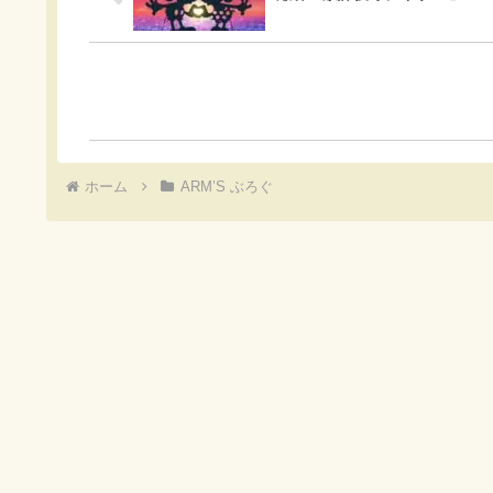
o
k
ホーム
ARM’S ぶろぐ