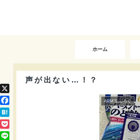
ホーム
声が出ない…！？
X
ARM’S ぶろぐ
F
a
H
c
a
P
e