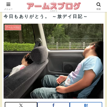
株式会社ＡＲＭ’Ｓ 公式ブログ
メニュー
検索
今日もありがとう。 ～放デイ日記～
アームス日記