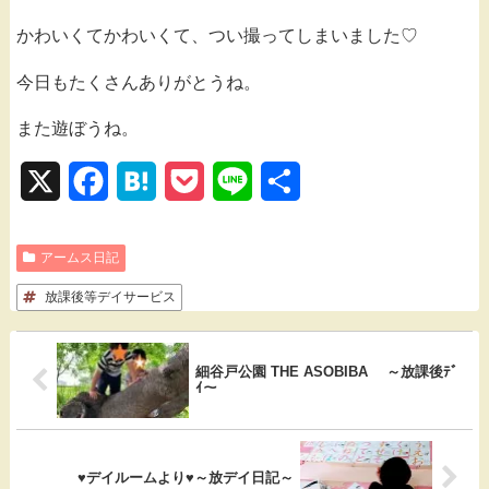
かわいくてかわいくて、つい撮ってしまいました♡
今日もたくさんありがとうね。
また遊ぼうね。
X
F
H
P
L
共
a
a
o
i
有
アームス日記
c
t
c
n
放課後等デイサービス
e
e
k
e
b
n
e
細谷戸公園 THE ASOBIBA ～放課後ﾃﾞ
o
a
t
ｲ～
o
k
♥デイルームより♥～放デイ日記～