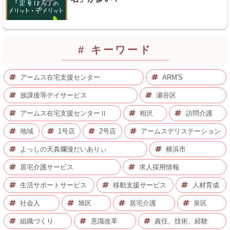
# キーワード
アームス在宅支援センター
ARM'S
放課後等デイサービス
瀬谷区
アームス在宅支援センターⅡ
相沢
訪問介護
地域
1号店
2号店
アームスデリステーション
よっしの天真爛漫だいありぃ
横浜市
居宅介護サービス
求人採用情報
生活サポートサービス
移動支援サービス
人材育成
社会人
旭区
居宅介護
泉区
組織づくり
意識改革
責任、技術、経験