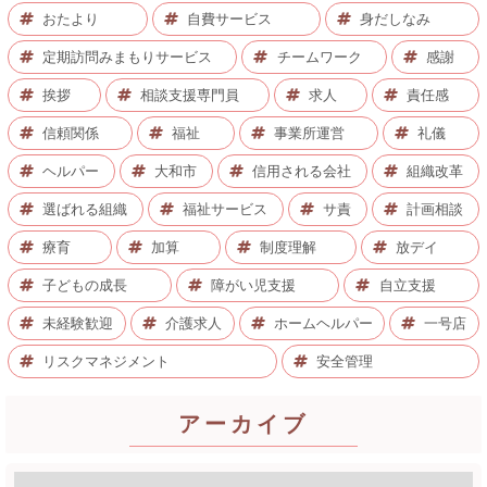
おたより
自費サービス
身だしなみ
定期訪問みまもりサービス
チームワーク
感謝
挨拶
相談支援専門員
求人
責任感
信頼関係
福祉
事業所運営
礼儀
ヘルパー
大和市
信用される会社
組織改革
選ばれる組織
福祉サービス
サ責
計画相談
療育
加算
制度理解
放デイ
子どもの成長
障がい児支援
自立支援
未経験歓迎
介護求人
ホームヘルパー
一号店
リスクマネジメント
安全管理
アーカイブ